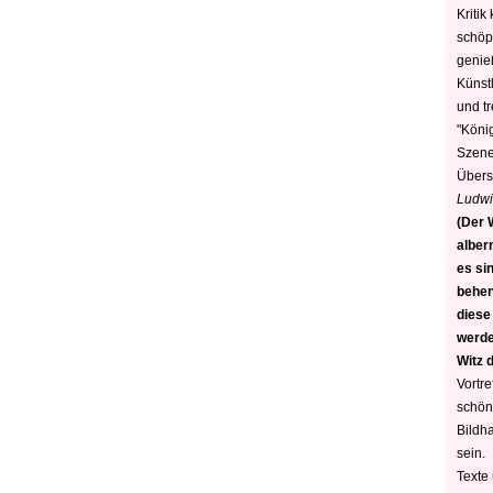
Kritik
schöp
genie
Künstl
und t
"König
Szene)
Übers
Ludwi
(Der W
alber
es sin
behen
diese
werden
Witz 
Vortre
schön
Bildh
sein.
Texte