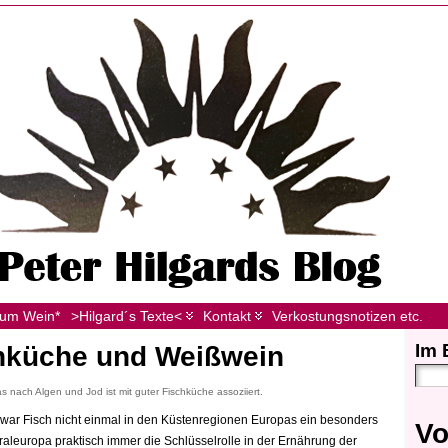
zum Wein*
>Hilgard´s Texte<
Kontakt
Verkostungsnotizen etc.
Im 
chküche und Weißwein
s nach Algen und Jod ist mit guter Fischküche assoziiert.
war Fisch nicht einmal in den Küstenregionen Europas ein besonders
Vo
traleuropa praktisch immer die Schlüsselrolle in der Ernährung der