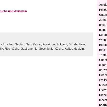
An die
Philo
hküche und Weißwein
Unter
2026 
unser
beide
Kunde
Weins
os
,
koscher
,
Neptun
,
Nero Kaiser
,
Poseidon
,
Rotwein
,
Schalentiere
,
Befri
tik,
Fischküche,
Gastronomie,
Geschichte,
Küche,
Kultur,
Medizin,
Blog“ 
Theme
Griec
eigen
der W
Hedoni
zivili
Musik,
Litera
Diese
möcht
bearbe