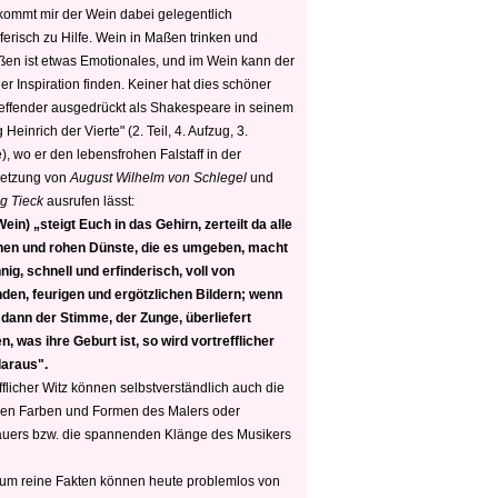
 kommt mir der Wein dabei gelegentlich
ferisch zu Hilfe. Wein in Maßen trinken und
ßen ist etwas Emotionales, und im Wein kann der
er Inspiration finden. Keiner hat dies schöner
reffender ausgedrückt als Shakespeare in seinem
 Heinrich der Vierte" (2. Teil, 4. Aufzug, 3.
, wo er den lebensfrohen Falstaff in der
etzung von
August Wilhelm von Schlegel
und
g Tieck
ausrufen lässt:
ein) „steigt Euch in das Gehirn, zerteilt da alle
nen und rohen Dünste, die es umgeben, macht
nig, schnell und erfinderisch, voll von
den, feurigen und ergötzlichen Bildern; wenn
 dann der Stimme, der Zunge, überliefert
, was ihre Geburt ist, so wird vortrefflicher
daraus".
fflicher Witz können selbstverständlich auch die
en Farben und Formen des Malers oder
auers bzw. die spannenden Klänge des Musikers
 um reine Fakten können heute problemlos von