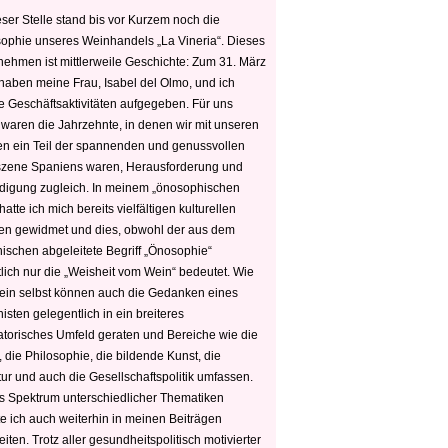
ser Stelle stand bis vor Kurzem noch die
sophie unseres Weinhandels „La Vineria“. Dieses
nehmen ist mittlerweile Geschichte: Zum 31. März
haben meine Frau, Isabel del Olmo, und ich
e Geschäftsaktivitäten aufgegeben. Für uns
 waren die Jahrzehnte, in denen wir mit unseren
n ein Teil der spannenden und genussvollen
zene Spaniens waren, Herausforderung und
edigung zugleich. In meinem „önosophischen
hatte ich mich bereits vielfältigen kulturellen
n gewidmet und dies, obwohl der aus dem
hischen abgeleitete Begriff „Önosophie“
tlich nur die „Weisheit vom Wein“ bedeutet. Wie
ein selbst können auch die Gedanken eines
sten gelegentlich in ein breiteres
satorisches Umfeld geraten und Bereiche wie die
 die Philosophie, die bildende Kunst, die
tur und auch die Gesellschaftspolitik umfassen.
s Spektrum unterschiedlicher Thematiken
e ich auch weiterhin in meinen Beiträgen
iten. Trotz aller gesundheitspolitisch motivierter