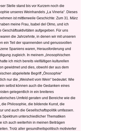
ser Stelle stand bis vor Kurzem noch die
sophie unseres Weinhandels „La Vineria“. Dieses
nehmen ist mittlerweile Geschichte: Zum 31. März
haben meine Frau, Isabel del Olmo, und ich
e Geschäftsaktivitäten aufgegeben. Für uns
 waren die Jahrzehnte, in denen wir mit unseren
n ein Teil der spannenden und genussvollen
zene Spaniens waren, Herausforderung und
edigung zugleich. In meinem „önosophischen
hatte ich mich bereits vielfältigen kulturellen
n gewidmet und dies, obwohl der aus dem
hischen abgeleitete Begriff „Önosophie“
tlich nur die „Weisheit vom Wein“ bedeutet. Wie
ein selbst können auch die Gedanken eines
sten gelegentlich in ein breiteres
satorisches Umfeld geraten und Bereiche wie die
 die Philosophie, die bildende Kunst, die
tur und auch die Gesellschaftspolitik umfassen.
s Spektrum unterschiedlicher Thematiken
e ich auch weiterhin in meinen Beiträgen
iten. Trotz aller gesundheitspolitisch motivierter