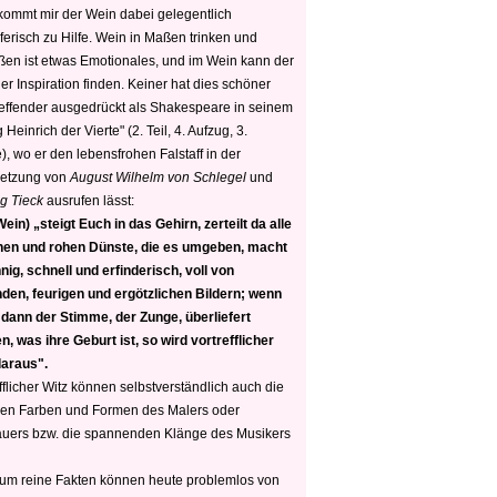
 kommt mir der Wein dabei gelegentlich
ferisch zu Hilfe. Wein in Maßen trinken und
ßen ist etwas Emotionales, und im Wein kann der
er Inspiration finden. Keiner hat dies schöner
reffender ausgedrückt als Shakespeare in seinem
 Heinrich der Vierte" (2. Teil, 4. Aufzug, 3.
, wo er den lebensfrohen Falstaff in der
etzung von
August Wilhelm von Schlegel
und
g Tieck
ausrufen lässt:
ein) „steigt Euch in das Gehirn, zerteilt da alle
nen und rohen Dünste, die es umgeben, macht
nig, schnell und erfinderisch, voll von
den, feurigen und ergötzlichen Bildern; wenn
 dann der Stimme, der Zunge, überliefert
, was ihre Geburt ist, so wird vortrefflicher
daraus".
fflicher Witz können selbstverständlich auch die
en Farben und Formen des Malers oder
auers bzw. die spannenden Klänge des Musikers
 um reine Fakten können heute problemlos von