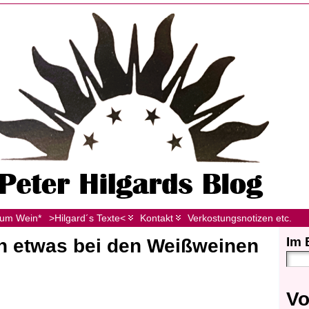
zum Wein*
>Hilgard´s Texte<
Kontakt
Verkostungsnotizen etc.
Im 
h etwas bei den Weißweinen
Vo