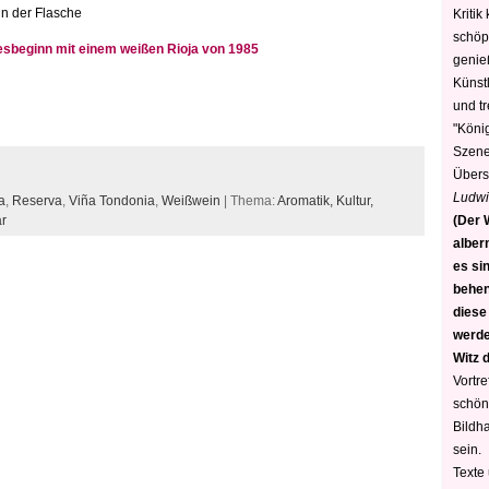
in der Flasche
Kritik
schöp
resbeginn mit einem weißen Rioja von 1985
genie
Künstl
und t
"König
Szene)
Übers
Ludwi
a
,
Reserva
,
Viña Tondonia
,
Weißwein
| Thema:
Aromatik,
Kultur,
(Der W
r
alber
es sin
behen
diese
werden
Witz 
Vortre
schön
Bildh
sein.
Texte