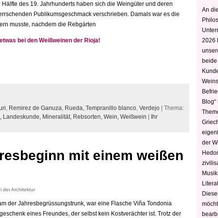
 Hälfte des 19. Jahrhunderts haben sich die Weingüter und deren
An die
 herrschenden Publikumsgeschmack verschrieben. Damals war es die
Philo
ifern musste, nachdem die Rebgärten
Unter
 etwas bei den Weißweinen der Rioja!
2026 
unser
beide
Kunde
Weins
Befri
Blog“ 
uri
,
Remirez de Ganuza
,
Rueda
,
Tempranillo blanco
,
Verdejo
| Thema:
Theme
,
Landeskunde,
Mineralität,
Rebsorten,
Wein,
Weißwein
|
Ihr
Griec
eigen
der W
hresbeginn mit einem weißen
Hedoni
zivili
Musik,
Litera
 der Architektur
Diese
am der Jahresbegrüssungstrunk, war eine Flasche Viña Tondonia
möcht
schenk eines Freundes, der selbst kein Kostverächter ist. Trotz der
bearbe