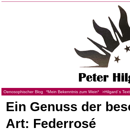
Oenosophischer Blog
*Mein Bekenntnis zum Wein*
>Hilgard´s Tex
Ein Genuss der be
Art: Federrosé