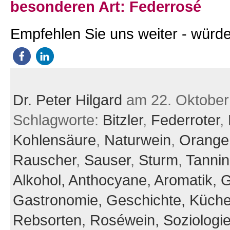
besonderen Art: Federrosé
Empfehlen Sie uns weiter - würde
Dr. Peter Hilgard
am 22. Oktober
Schlagworte:
Bitzler
,
Federroter
,
Kohlensäure
,
Naturwein
,
Orange
Rauscher
,
Sauser
,
Sturm
,
Tanni
Alkohol,
Anthocyane,
Aromatik,
G
Gastronomie,
Geschichte,
Küch
Rebsorten,
Roséwein,
Soziologi