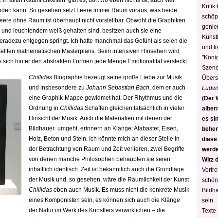
. In allen Räumlichkeiten gibt es, dort wo eben nichts ist, auch viel
Kritik
nden kann. So gesehen setzt Leere immer Raum voraus, was beide
schöp
eere ohne Raum ist überhaupt nicht vorstellbar. Obwohl die Graphiken
genie
z und leuchtendem weiß gehalten sind, besitzen auch sie eine
Künstl
geradezu entgegen springt. Ich hatte manchmal das Gefühl als seien die
und t
tellten mathematischen Masterplans. Beim intensiven Hinsehen wird
"König
ss sich hinter den abstrakten Formen jede Menge Emotionalität versteckt.
Szene)
Chillidas
Biographie bezeugt seine große Liebe zur Musik
Übers
und insbesondere zu
Johann Sebastian Bach
, dem er auch
Ludwi
eine Graphik-Mappe gewidmet hat. Der Rhythmus und die
(Der W
Ordnung in
Chillidas
Schaffen gleichen tatsächlich in vieler
alber
Hinsicht der Musik. Auch die Materialien mit denen der
es sin
Bildhauer umgeht, erinnern an Klänge: Alabaster, Eisen,
behen
Holz, Beton und Stein. Ich könnte mich an dieser Stelle in
diese
der Betrachtung von Raum und Zeit verlieren, zwei Begriffe
werden
von denen manche Philosophen behaupten sie seien
Witz 
inhaltlich identisch. Zeit ist bekanntlich auch die Grundlage
Vortre
der Musik und, so gesehen, wäre die Räumlichkeit der Kunst
schön
Chillidas
eben auch Musik. Es muss nicht die konkrete Musik
Bildh
eines Komponisten sein, es können sich auch die Klänge
sein.
der Natur im Werk des Künstlers verwirklichen – die
Texte