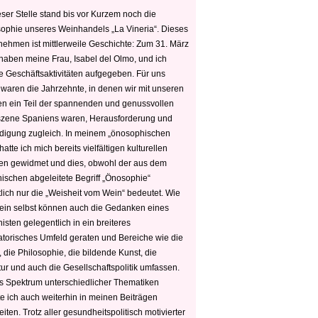
ser Stelle stand bis vor Kurzem noch die
sophie unseres Weinhandels „La Vineria“. Dieses
nehmen ist mittlerweile Geschichte: Zum 31. März
haben meine Frau, Isabel del Olmo, und ich
e Geschäftsaktivitäten aufgegeben. Für uns
 waren die Jahrzehnte, in denen wir mit unseren
n ein Teil der spannenden und genussvollen
zene Spaniens waren, Herausforderung und
edigung zugleich. In meinem „önosophischen
hatte ich mich bereits vielfältigen kulturellen
n gewidmet und dies, obwohl der aus dem
hischen abgeleitete Begriff „Önosophie“
tlich nur die „Weisheit vom Wein“ bedeutet. Wie
ein selbst können auch die Gedanken eines
sten gelegentlich in ein breiteres
satorisches Umfeld geraten und Bereiche wie die
 die Philosophie, die bildende Kunst, die
tur und auch die Gesellschaftspolitik umfassen.
s Spektrum unterschiedlicher Thematiken
e ich auch weiterhin in meinen Beiträgen
iten. Trotz aller gesundheitspolitisch motivierter