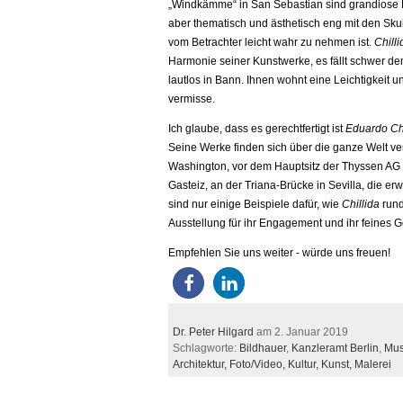
„Windkämme“ in San Sebastian sind grandiose B
aber thematisch und ästhetisch eng mit den Sk
vom Betrachter leicht wahr zu nehmen ist.
Chilli
Harmonie seiner Kunstwerke, es fällt schwer de
lautlos in Bann. Ihnen wohnt eine Leichtigkeit u
vermisse.
Ich glaube, dass es gerechtfertigt ist
Eduardo Chi
Seine Werke finden sich über die ganze Welt ve
Washington, vor dem Hauptsitz der Thyssen AG i
Gasteiz, an der Triana-Brücke in Sevilla, die e
sind nur einige Beispiele dafür, wie
Chillida
rund
Ausstellung für ihr Engagement und ihr feines 
Empfehlen Sie uns weiter - würde uns freuen!
Dr. Peter Hilgard
am 2. Januar 2019
Schlagworte:
Bildhauer
,
Kanzleramt Berlin
,
Mus
Architektur,
Foto/Video,
Kultur,
Kunst,
Malerei