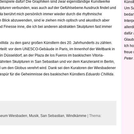
eispiele dafür! Die Graphiken sind zwar eigenständige Kunstwerke
Künstl
ulpturen verbunden, was auch auf der Gefühlsebene Ausdruck findet und
Um Sa
da
berührt mich persönlich immer wieder durch die rhythmische
bedarf
n Blick abzuwenden, sind ie ziehen mich optisch und akustisch aber
Interp
nd Finesse inne, die ich bei anderen abstrakten Skulpturen fast immer
aller
dafür
Glaub
llida
zu den ganz großen Künstlern des 20. Jahrhunderts zu zählen.
Ich h
rteilt: vor dem UNESCO-Gebäude in Paris, im Innenhof der Weltbank in
freue 
n Düsseldorf, an der Plaza de los Fueros im baskischen Vitoria-
Peter
rwähnten Skulpturen in San Sebastian und vor dem Kanzleramt in Berlin,
 um den Globus verehrt wird. Dank sei den Kuratoren der Wiesbadener
Gespür für die Geheimnisse des baskischen Künstlers
Eduardo Chillida
.
eum Wiesbaden
,
Musik
,
San Sebastian
,
Windkämme
| Thema: