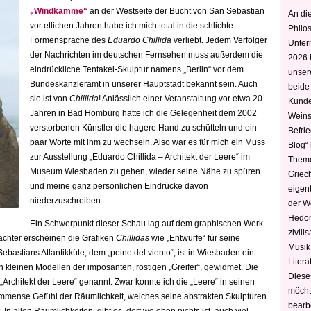
„Windkämme“
an der Westseite der Bucht von San Sebastian
An die
vor etlichen Jahren habe ich mich total in die schlichte
Philo
Formensprache des
Eduardo Chillida
verliebt. Jedem Verfolger
Unter
der Nachrichten im deutschen Fernsehen muss außerdem die
2026 
eindrückliche Tentakel-Skulptur namens „Berlin“ vor dem
unser
Bundeskanzleramt in unserer Hauptstadt bekannt sein. Auch
beide
sie ist von
Chillida
! Anlässlich einer Veranstaltung vor etwa 20
Kunde
Jahren in Bad Homburg hatte ich die Gelegenheit dem 2002
Weins
verstorbenen Künstler die hagere Hand zu schütteln und ein
Befri
paar Worte mit ihm zu wechseln. Also war es für mich ein Muss
Blog“ 
zur Ausstellung „Eduardo Chillida – Architekt der Leere“ im
Theme
Museum Wiesbaden zu gehen, wieder seine Nähe zu spüren
Griec
und meine ganz persönlichen Eindrücke davon
eigen
niederzuschreiben.
der W
Hedoni
Ein Schwerpunkt dieser Schau lag auf dem graphischen Werk
zivili
chter erscheinen die Grafiken
Chillidas
wie „Entwürfe“ für seine
Musik,
astians Atlantikküte, dem „peine del viento“, ist in Wiesbaden ein
Litera
 kleinen Modellen der imposanten, rostigen „Greifer“, gewidmet. Die
Diese
„Architekt der Leere“ genannt. Zwar konnte ich die „Leere“ in seinen
möcht
immense Gefühl der Räumlichkeit, welches seine abstrakten Skulpturen
bearbe