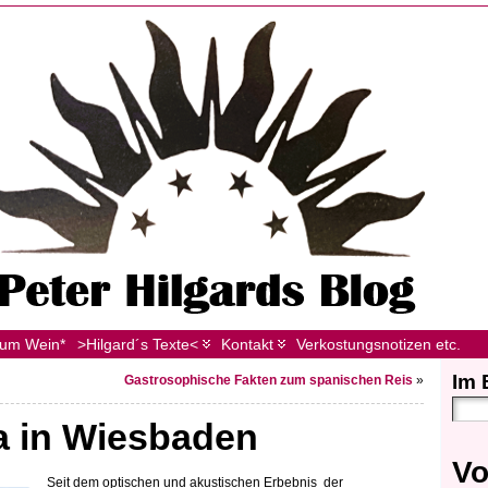
zum Wein*
>Hilgard´s Texte<
Kontakt
Verkostungsnotizen etc.
Im 
Gastrosophische Fakten zum spanischen Reis
»
a in Wiesbaden
Vo
Seit dem optischen und akustischen Erbebnis der