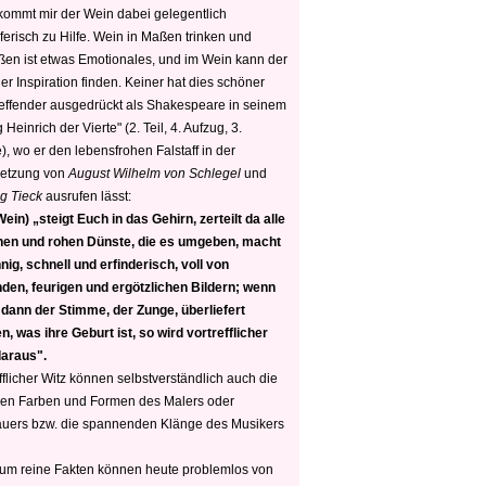
 kommt mir der Wein dabei gelegentlich
ferisch zu Hilfe. Wein in Maßen trinken und
ßen ist etwas Emotionales, und im Wein kann der
er Inspiration finden. Keiner hat dies schöner
reffender ausgedrückt als Shakespeare in seinem
 Heinrich der Vierte" (2. Teil, 4. Aufzug, 3.
, wo er den lebensfrohen Falstaff in der
etzung von
August Wilhelm von Schlegel
und
g Tieck
ausrufen lässt:
ein) „steigt Euch in das Gehirn, zerteilt da alle
nen und rohen Dünste, die es umgeben, macht
nig, schnell und erfinderisch, voll von
den, feurigen und ergötzlichen Bildern; wenn
 dann der Stimme, der Zunge, überliefert
, was ihre Geburt ist, so wird vortrefflicher
daraus".
fflicher Witz können selbstverständlich auch die
en Farben und Formen des Malers oder
auers bzw. die spannenden Klänge des Musikers
 um reine Fakten können heute problemlos von