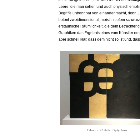
in mir ausgelöst hat, hat mich wieder überwältigt
Leere, die man sehen und auch physisch empfi
Begriffe untrennbar von einander macht, denn L
betont zweidimensional, meist in tiefem schwar
erstaunliche Räumlichkeit, die dem Betrachter 
Graphiken das Ergebnis eines vom Künstler ers
aber schnell klar, dass dem nicht so ist und, da
Eduardo Chillida: Diptychon