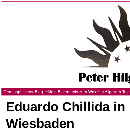
Oenosophischer Blog
*Mein Bekenntnis zum Wein*
>Hilgard´s Tex
Eduardo Chillida in
Wiesbaden