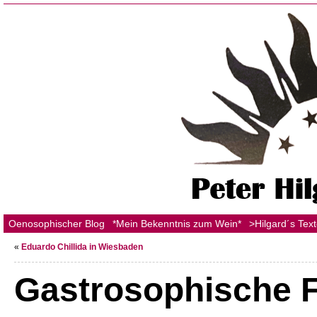
Oenosophischer Blog
*Mein Bekenntnis zum Wein*
>Hilgard´s Tex
«
Eduardo Chillida in Wiesbaden
Gastrosophische 