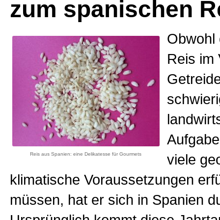
zum spanischen R
Obwohl 
Reis im
Getreid
schwier
landwirt
Aufgabe
Reis aus Spanien: eine Delikatesse für Gourmets
viele ge
klimatische Voraussetzungen erfül
müssen, hat er sich in Spanien d