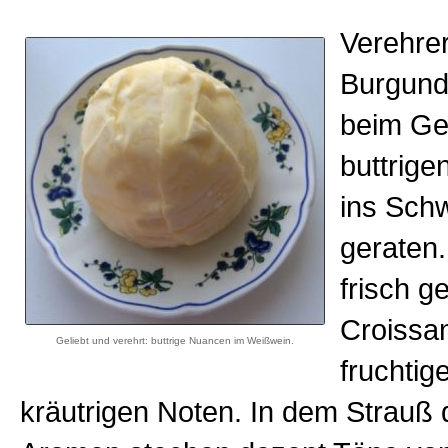
Verehre
Burgund
beim Ge
buttrige
ins Sch
geraten.
frisch 
Croissan
Geliebt und verehrt: buttrige Nuancen im Weißwein.
fruchtig
kräutrigen Noten. In dem Strauß