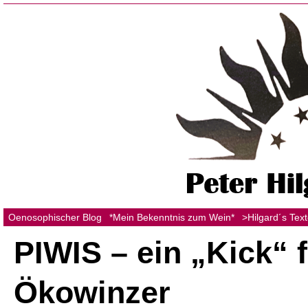
Oenosophischer Blog
*Mein Bekenntnis zum Wein*
>Hilgard´s Tex
PIWIS – ein „Kick“ 
Ökowinzer