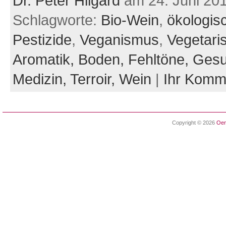
Dr. Peter Hilgard
am 24. Juni 20
Schlagworte:
Bio-Wein
,
ökologis
Pestizide
,
Veganismus
,
Vegetari
Aromatik,
Boden,
Fehltöne,
Gesu
Medizin,
Terroir,
Wein
|
Ihr Komm
Copyright © 2026
Oen