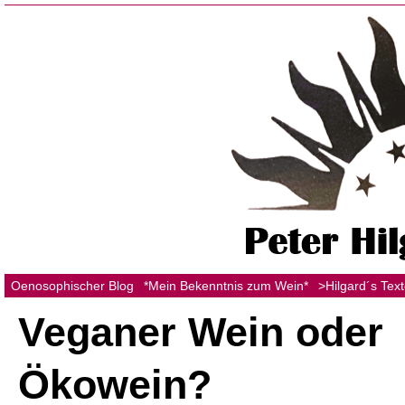
Oenosophischer Blog
*Mein Bekenntnis zum Wein*
>Hilgard´s Tex
Veganer Wein oder
Ökowein?