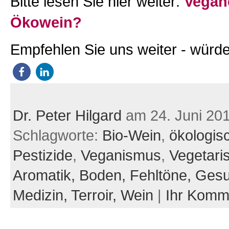
Bitte lesen Sie hier weiter:
Vegan
Ökowein?
Empfehlen Sie uns weiter - würde
Dr. Peter Hilgard
am 24. Juni 20
Schlagworte:
Bio-Wein
,
ökologis
Pestizide
,
Veganismus
,
Vegetari
Aromatik,
Boden,
Fehltöne,
Gesu
Medizin,
Terroir,
Wein
|
Ihr Komm