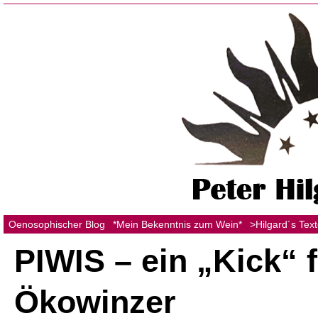
Oenosophischer Blog
*Mein Bekenntnis zum Wein*
>Hilgard´s Tex
PIWIS – ein „Kick“ 
Ökowinzer