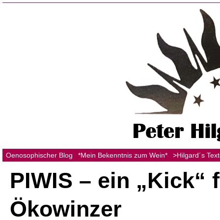
Oenosophischer Blog
*Mein Bekenntnis zum Wein*
>Hilgard´s Tex
PIWIS – ein „Kick“ 
Ökowinzer