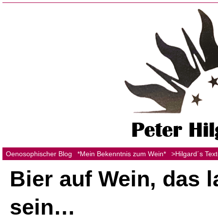
Oenosophischer Blog
*Mein Bekenntnis zum Wein*
>Hilgard´s Tex
Bier auf Wein, das l
sein…