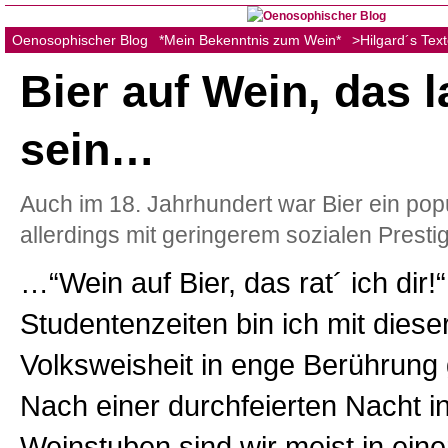
Oenosophischer Blog
*Mein Bekenntnis zum Wein*
>Hilgard´s Tex
Bier auf Wein, das l
sein…
Auch im 18. Jahrhundert war Bier ein pop
allerdings mit geringerem sozialen Presti
…“Wein auf Bier, das rat´ ich dir!
Studentenzeiten bin ich mit diese
Volksweisheit in enge Berührun
Nach einer durchfeierten Nacht i
Weinstuben sind wir meist in eine