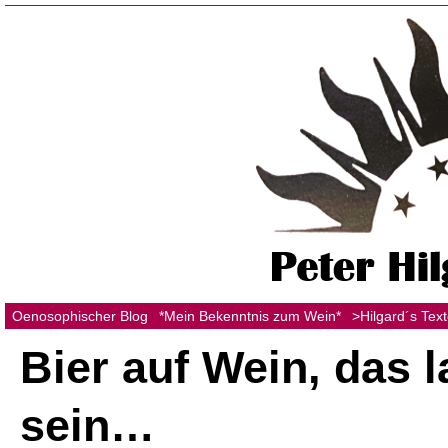
Oenosophischer Blog
*Mein Bekenntnis zum Wein*
>Hilgard´s Tex
Bier auf Wein, das l
sein…