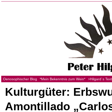
Oenosophischer Blog
*Mein Bekenntnis zum Wein*
>Hilgard´s Tex
Kulturgüter: Erbsw
Amontillado „Carlos