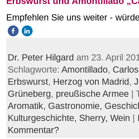
Erbswurst und Amontillado „Ca
Empfehlen Sie uns weiter - würde
Dr. Peter Hilgard
am 23. April 20
Schlagworte:
Amontillado
,
Carlos
Erbswurst
,
Herzog von Madrid
,
J
Grüneberg
,
preußische Armee
| 
Aromatik,
Gastronomie,
Geschic
Kulturgeschichte,
Sherry,
Wein
|
Kommentar?