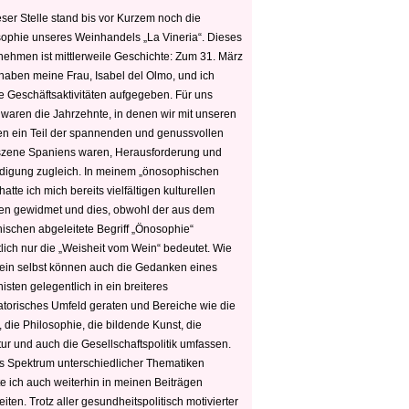
ser Stelle stand bis vor Kurzem noch die
sophie unseres Weinhandels „La Vineria“. Dieses
nehmen ist mittlerweile Geschichte: Zum 31. März
haben meine Frau, Isabel del Olmo, und ich
e Geschäftsaktivitäten aufgegeben. Für uns
 waren die Jahrzehnte, in denen wir mit unseren
n ein Teil der spannenden und genussvollen
zene Spaniens waren, Herausforderung und
edigung zugleich. In meinem „önosophischen
hatte ich mich bereits vielfältigen kulturellen
n gewidmet und dies, obwohl der aus dem
hischen abgeleitete Begriff „Önosophie“
tlich nur die „Weisheit vom Wein“ bedeutet. Wie
ein selbst können auch die Gedanken eines
sten gelegentlich in ein breiteres
satorisches Umfeld geraten und Bereiche wie die
 die Philosophie, die bildende Kunst, die
tur und auch die Gesellschaftspolitik umfassen.
s Spektrum unterschiedlicher Thematiken
e ich auch weiterhin in meinen Beiträgen
iten. Trotz aller gesundheitspolitisch motivierter