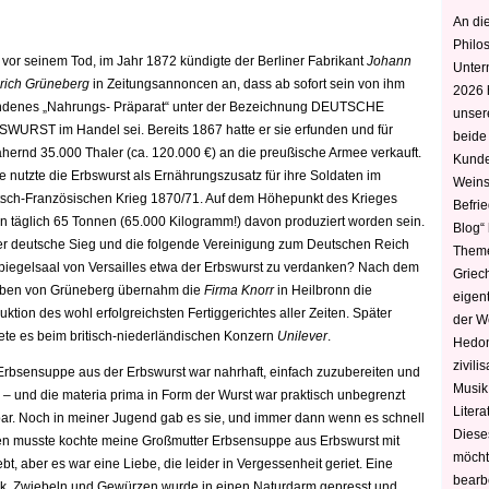
An die
Philo
 vor seinem Tod, im Jahr 1872 kündigte der Berliner Fabrikant
Johann
Unter
rich Grüneberg
in Zeitungsannoncen an, dass ab sofort sein von ihm
2026 
ndenes „Nahrungs- Präparat“ unter der Bezeichnung DEUTSCHE
unser
WURST im Handel sei. Bereits 1867 hatte er sie erfunden und für
beide
hernd 35.000 Thaler (ca. 120.000 €) an die preußische Armee verkauft.
Kunde
e nutzte die Erbswurst als Ernährungszusatz für ihre Soldaten im
Weins
sch-Französischen Krieg 1870/71. Auf dem Höhepunkt des Krieges
Befri
en täglich 65 Tonnen (65.000 Kilogramm!) davon produziert worden sein.
Blog“ 
der deutsche Sieg und die folgende Vereinigung zum Deutschen Reich
Theme
piegelsaal von Versailles etwa der Erbswurst zu verdanken? Nach dem
Griec
ben von Grüneberg übernahm die
Firma Knorr
in Heilbronn die
eigen
uktion des wohl erfolgreichsten Fertiggerichtes aller Zeiten. Später
der W
ete es beim britisch-niederländischen Konzern
Unilever
.
Hedoni
zivili
Erbsensuppe aus der Erbswurst war
nahrhaft, einfach zuzubereiten und
Musik,
ig – und die materia prima in Form der Wurst war praktisch unbegrenzt
Litera
bar. Noch in meiner Jugend gab es sie, und immer dann wenn es schnell
Diese
n musste kochte meine Großmutter Erbsensuppe aus Erbswurst mit
möcht
t, aber es war eine Liebe, die leider in Vergessenheit geriet. Eine
bearbe
ck, Zwiebeln und Gewürzen wurde in einen Naturdarm gepresst und