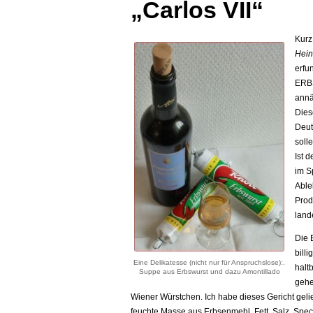
„Carlos VII“
Kurz
Hein
erfu
ERBS
annä
Dies
Deut
soll
Ist 
im S
Able
Prod
land
Die 
bill
Eine Delikatesse (nicht nur für Anspruchslose):.
halt
Suppe aus Erbswurst und dazu Amontillado
gehe
Wiener Würstchen. Ich habe dieses Gericht gelieb
feuchte Masse aus Erbsenmehl, Fett, Salz, Spe