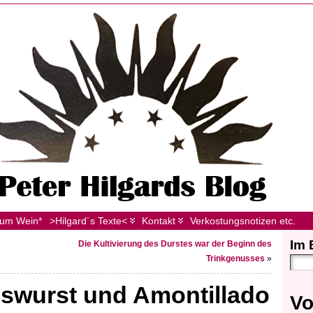
zum Wein*
>Hilgard´s Texte<
Kontakt
Verkostungsnotizen etc.
Im 
Die Kultivierung des Durstes war der Beginn des
Trinkgenusses
»
bswurst und Amontillado
Vo