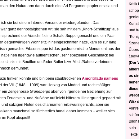
Kritik
hat man den Naturdarm dann durch eine Art Pergamentpapier ersetzt und
schöp
genie
ich sie bei einem Internet-Versender wiedergefunden. Das
Künstl
ar ganz der nostalgischen Art: sie sah mit dem „Knorr-Schriftzug“ aus
und t
entsprechend der Vorschrift eine Schale Suppe gemacht und ein Paar
"König
 gegenwärtigen Wohnsitz) hineingeschnitten hatte, kam es zur lang
Szene)
risch gemachte Erbsensuppe ist das gastronomische Monument aus der
Übers
sie hat einen irgendwie authentischen, sehr speziellen Geschmack bei
Ludwi
ätte ich sie mit Bouillon und/oder Butter bzw. Milch/Sahne verfeinern
(Der W
dennoch gemundet.
alber
es sin
dazu trinken könnte und bin beim staubtrockenen
Amontillado namens
behen
l der VII. (1848 – 1909) war Herzog von Madrid und rechtmäßiger
diese
r ein Zeitgenosse
Grünebergs
aber von irgendeiner Beziehung zur
werden
arten Feuerstein- und Nußtöne auf leicht bitterem Hintergrund gepaart mit
Witz 
gen und salzigen Noten des charmanten Erbswurstgerichts, aber sie
Vortre
ss kann manchmal so fürchterlich banal daher kommen – weil er sich
schön
 im Kopf abspielt!
Bildh
sein.
Texte