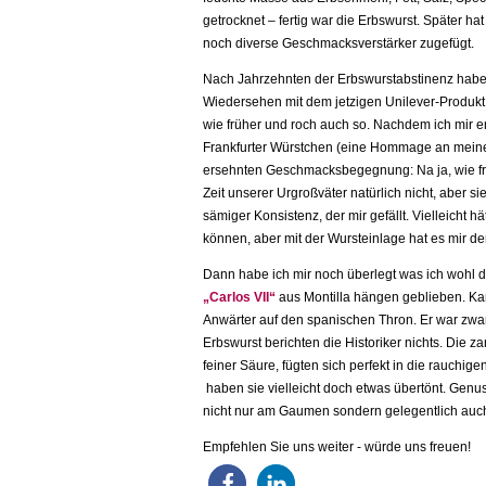
getrocknet – fertig war die Erbswurst. Später 
noch diverse Geschmacksverstärker zugefügt.
Nach Jahrzehnten der Erbswurstabstinenz habe 
Wiedersehen mit dem jetzigen Unilever-Produkt w
wie früher und roch auch so. Nachdem ich mir 
Frankfurter Würstchen (eine Hommage an meinen
ersehnten Geschmacksbegegnung: Na ja, wie f
Zeit unserer Urgroßväter natürlich nicht, aber 
sämiger Konsistenz, der mir gefällt. Vielleicht h
können, aber mit der Wursteinlage hat es mir 
Dann habe ich mir noch überlegt was ich wohl 
„Carlos VII“
aus Montilla hängen geblieben. Kar
Anwärter auf den spanischen Thron. Er war zwa
Erbswurst berichten die Historiker nichts. Die z
feiner Säure, fügten sich perfekt in die rauchi
haben sie vielleicht doch etwas übertönt. Genu
nicht nur am Gaumen sondern gelegentlich auch
Empfehlen Sie uns weiter - würde uns freuen!