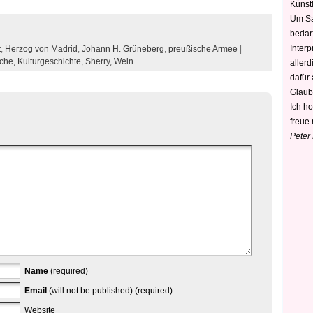
Künstl
Um Sa
bedarf
Interp
t
,
Herzog von Madrid
,
Johann H. Grüneberg
,
preußische Armee
|
che,
Kulturgeschichte,
Sherry,
Wein
aller
dafür
Glaub
Ich h
freue 
Peter
Name
(required)
Email
(will not be published) (required)
Website