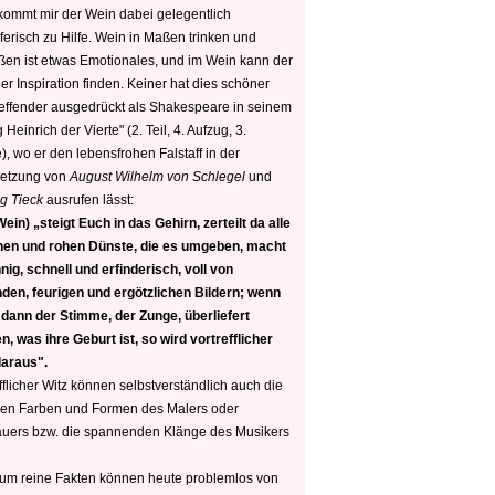
 kommt mir der Wein dabei gelegentlich
ferisch zu Hilfe. Wein in Maßen trinken und
ßen ist etwas Emotionales, und im Wein kann der
er Inspiration finden. Keiner hat dies schöner
reffender ausgedrückt als Shakespeare in seinem
 Heinrich der Vierte" (2. Teil, 4. Aufzug, 3.
, wo er den lebensfrohen Falstaff in der
etzung von
August Wilhelm von Schlegel
und
g Tieck
ausrufen lässt:
ein) „steigt Euch in das Gehirn, zerteilt da alle
nen und rohen Dünste, die es umgeben, macht
nig, schnell und erfinderisch, voll von
den, feurigen und ergötzlichen Bildern; wenn
 dann der Stimme, der Zunge, überliefert
, was ihre Geburt ist, so wird vortrefflicher
daraus".
fflicher Witz können selbstverständlich auch die
en Farben und Formen des Malers oder
auers bzw. die spannenden Klänge des Musikers
 um reine Fakten können heute problemlos von