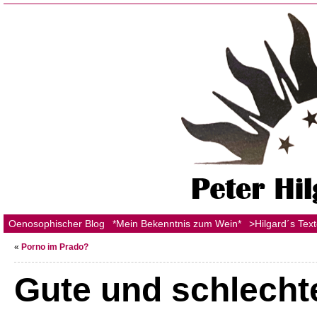
Oenosophischer Blog
*Mein Bekenntnis zum Wein*
>Hilgard´s Tex
«
Porno im Prado?
Gute und schlecht