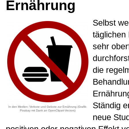
Ernährung
Selbst w
täglichen 
sehr ober
durchforst
die regel
Behandlu
Ernährun
Ständig e
In den Medien: Verbote und Gebote zur Ernährung (Grafik:
Pixabay mit Dank an OpenClipart-Vectors)
neue Stu