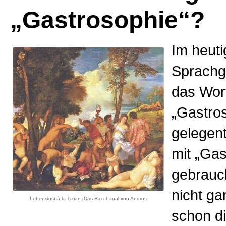
„Gastrosophie“?
Im heut
Sprachg
das Wor
„Gastro
gelegen
mit „Ga
gebrauch
nicht gan
Lebenslust à la Tizian: Das Bacchanal von Andros
schon d