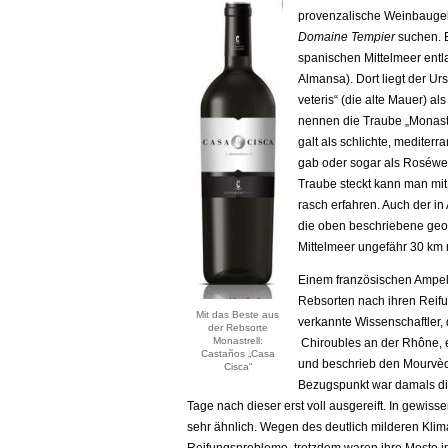
provenzalische Weinbauge
Domaine Tempier
suchen. 
spanischen Mittelmeer entla
Almansa). Dort liegt der U
veteris“ (die alte Mauer) a
nennen die Traube „Monastr
galt als schlichte, mediter
gab oder sogar als Roséwein
Traube steckt kann man mi
rasch erfahren. Auch der in
die oben beschriebene geog
Mittelmeer ungefähr 30 km 
Einem französischen Amp
Rebsorten nach ihren Reifu
Mit das Beste aus
verkannte Wissenschaftler,
der Rebsorte
Monastrell:
Chiroubles an der Rhône, e
Castaños „Casa
und beschrieb den Mourvèdr
Cisca“
Bezugspunkt war damals die
Tage nach dieser erst voll ausgereift. In gewis
sehr ähnlich. Wegen des deutlich milderen Klim