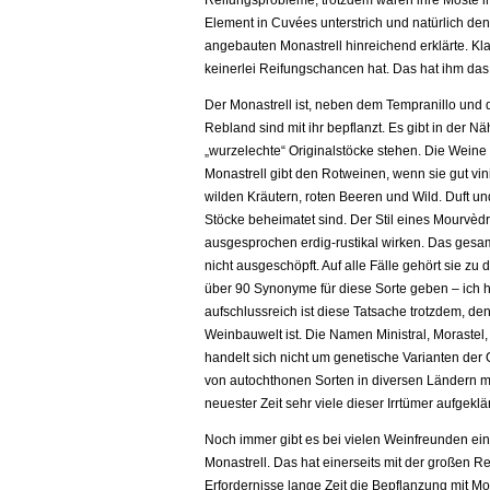
Reifungsprobleme, trotzdem waren ihre Moste i
Element in Cuvées unterstrich und natürlich d
angebauten Monastrell hinreichend erklärte. Kl
keinerlei Reifungschancen hat. Das hat ihm das
Der Monastrell ist, neben dem Tempranillo und
Rebland sind mit ihr bepflanzt. Es gibt in der N
„wurzelechte“ Originalstöcke stehen. Die Weine s
Monastrell gibt den Rotweinen, wenn sie gut vin
wilden Kräutern, roten Beeren und Wild. Duft u
Stöcke beheimatet sind. Der Stil eines Mourvèd
ausgesprochen erdig-rustikal wirken. Das gesam
nicht ausgeschöpft. Auf alle Fälle gehört sie zu
über 90 Synonyme für diese Sorte geben – ich h
aufschlussreich ist diese Tatsache trotzdem, den
Weinbauwelt ist. Die Namen Ministral, Morastel,
handelt sich nicht um genetische Varianten de
von autochthonen Sorten in diversen Ländern mi
neuester Zeit sehr viele dieser Irrtümer aufgek
Noch immer gibt es bei vielen Weinfreunden ei
Monastrell. Das hat einerseits mit der großen R
Erfordernisse lange Zeit die Bepflanzung mit M