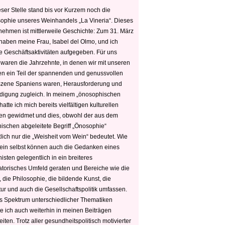
ser Stelle stand bis vor Kurzem noch die
sophie unseres Weinhandels „La Vineria“. Dieses
nehmen ist mittlerweile Geschichte: Zum 31. März
haben meine Frau, Isabel del Olmo, und ich
e Geschäftsaktivitäten aufgegeben. Für uns
 waren die Jahrzehnte, in denen wir mit unseren
n ein Teil der spannenden und genussvollen
zene Spaniens waren, Herausforderung und
edigung zugleich. In meinem „önosophischen
hatte ich mich bereits vielfältigen kulturellen
n gewidmet und dies, obwohl der aus dem
hischen abgeleitete Begriff „Önosophie“
tlich nur die „Weisheit vom Wein“ bedeutet. Wie
ein selbst können auch die Gedanken eines
sten gelegentlich in ein breiteres
satorisches Umfeld geraten und Bereiche wie die
 die Philosophie, die bildende Kunst, die
tur und auch die Gesellschaftspolitik umfassen.
s Spektrum unterschiedlicher Thematiken
e ich auch weiterhin in meinen Beiträgen
iten. Trotz aller gesundheitspolitisch motivierter