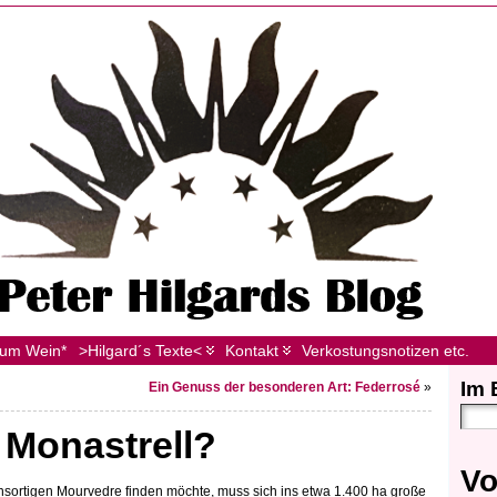
zum Wein*
>Hilgard´s Texte<
Kontakt
Verkostungsnotizen etc.
Im 
Ein Genuss der besonderen Art: Federrosé
»
 Monastrell?
Vo
insortigen Mourvedre finden möchte, muss sich ins etwa 1.400 ha große