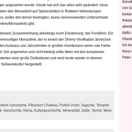
Künstl
äger angesehen wurde. Heute hat sich das alles sehr geändert, neue
Um Sa
ben den Monastrell auf Spitzenplätze in Rotwein-Verkostungen
bedarf
ss es, außer den terroir-bedingten, keine nennenswerten Unterschiede
Interp
res/Monastrells gibt.
aller
dafür
n diesem Zusammenhang allerdings noch Erwähnung: der Fondillon. Ein
Glaub
einsortiger Monastrell, der in einem der Sherry-Vinifikation ähnlichen
Ich h
 des Ausbaus von Jahrzehnten in großen Holzfässern seine rote Farbe
freue 
t. Der angenehm und nicht klebrig süße Wein mit den komplexen
Peter
derten eine große Delikatesse und wird heute wieder in kleinen
Süßweinkultur hergestellt.
strell-Synonyme
,
Pibarnon Chateau
,
Pulliat Victor
,
Sagunto
,
Tempier
k,
Geschichte,
Klima,
Kulturgeschichte,
Mineralität,
Süße,
Terroir,
Wein,