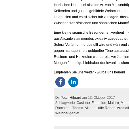
Iberischen Halbinsel als eine Art von Massentr
Kellereien und gut ausgebildete Weinmacher ha
katapultiert und es ist sicher fair zu sagen, da
zwischen französischen und spanischen Mourvèd
Eine kleine spanische Besonderheit verdient i
aus Alicante stammender, oxidativ ausgebauter, r
Solera-Verfahren hergestellt wird und während
gegen mahagoni- bis goldgelbe Töne austausch
Rosinen- und Holznoten war bereits vor Jahrhun
Mengen für einige Liebhaber der levantinischen 
Empfehlen Sie uns weiter - würde uns freuen!
Dr. Peter Hilgard
am 13. Oktober 2017
Schlagworte:
Castaño
,
Fondillon
,
Mataró
,
Mona
Domaine
| Thema:
Alkohol,
alte Reben,
Aromati
Weinbaugebiet