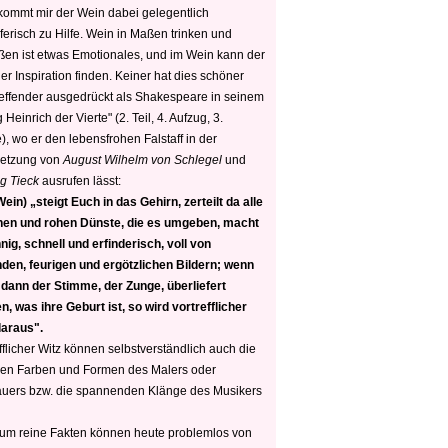
 kommt mir der Wein dabei gelegentlich
ferisch zu Hilfe. Wein in Maßen trinken und
ßen ist etwas Emotionales, und im Wein kann der
er Inspiration finden. Keiner hat dies schöner
reffender ausgedrückt als Shakespeare in seinem
 Heinrich der Vierte" (2. Teil, 4. Aufzug, 3.
, wo er den lebensfrohen Falstaff in der
etzung von
August Wilhelm von Schlegel
und
g Tieck
ausrufen lässt:
ein) „steigt Euch in das Gehirn, zerteilt da alle
nen und rohen Dünste, die es umgeben, macht
nig, schnell und erfinderisch, voll von
den, feurigen und ergötzlichen Bildern; wenn
 dann der Stimme, der Zunge, überliefert
, was ihre Geburt ist, so wird vortrefflicher
daraus".
fflicher Witz können selbstverständlich auch die
en Farben und Formen des Malers oder
auers bzw. die spannenden Klänge des Musikers
 um reine Fakten können heute problemlos von