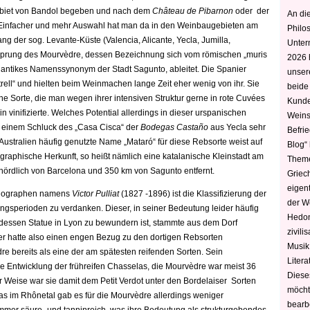
biet von Bandol begeben und nach dem
Château de Pibarnon
oder der
An die
Einfacher und mehr Auswahl hat man da in den Weinbaugebieten am
Philo
ng der sog. Levante-Küste (Valencia, Alicante, Yecla, Jumilla,
Unter
rsprung des Mourvèdre, dessen Bezeichnung sich vom römischen „muris
2026 
ls antikes Namenssynonym der Stadt Sagunto, ableitet. Die Spanier
unser
ell“ und hielten beim Weinmachen lange Zeit eher wenig von ihr. Sie
beide
rane Sorte, die man wegen ihrer intensiven Struktur gerne in rote Cuvées
Kunde
 vinifizierte. Welches Potential allerdings in dieser urspanischen
Weins
t einem Schluck des „Casa Cisca“ der
Bodegas Castaño
aus Yecla sehr
Befri
 Australien häufig genutzte Name „Mataró“ für diese Rebsorte weist auf
Blog“ 
raphische Herkunft, so heißt nämlich eine katalanische Kleinstadt am
Theme
nördlich von Barcelona und 350 km von Sagunto entfernt.
Griec
eigen
elographen namens
Victor Pulliat
(1827 -1896) ist die Klassifizierung der
der W
ngsperioden zu verdanken. Dieser, in seiner Bedeutung leider häufig
Hedoni
 dessen Statue in Lyon zu bewundern ist, stammte aus dem Dorf
zivili
r hatte also einen engen Bezug zu den dortigen Rebsorten
Musik,
e bereits als eine der am spätesten reifenden Sorten. Sein
Litera
 Entwicklung der frühreifen Chasselas, die Mourvèdre war meist 36
Diese
ser Weise war sie damit dem Petit Verdot unter den Bordelaiser Sorten
möcht
as im Rhônetal gab es für die Mourvèdre allerdings weniger
bearbe