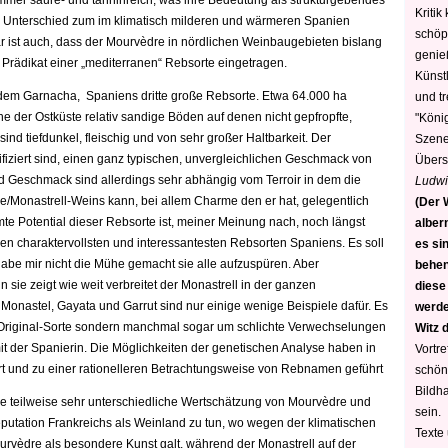
mmer säure- und tanninreich, was ihre Bedeutung als strukturgebendes
Kritik
en Unterschied zum im klimatisch milderen und wärmeren Spanien
schöp
ar ist auch, dass der Mourvèdre in nördlichen Weinbaugebieten bislang
genie
 Prädikat einer „mediterranen“ Rebsorte eingetragen.
Künstl
 dem Garnacha, Spaniens dritte große Rebsorte. Etwa 64.000 ha
und t
ähe der Ostküste relativ sandige Böden auf denen nicht gepfropfte,
"König
ind tiefdunkel, fleischig und von sehr großer Haltbarkeit. Der
Szene)
ifiziert sind, einen ganz typischen, unvergleichlichen Geschmack von
Übers
nd Geschmack sind allerdings sehr abhängig vom Terroir in dem die
Ludwi
re/Monastrell-Weins kann, bei allem Charme den er hat, gelegentlich
(Der W
te Potential dieser Rebsorte ist, meiner Meinung nach, noch längst
alber
 den charaktervollsten und interessantesten Rebsorten Spaniens. Es soll
es sin
abe mir nicht die Mühe gemacht sie alle aufzuspüren. Aber
behen
n sie zeigt wie weit verbreitet der Monastrell in der ganzen
diese
 Monastel, Gayata und Garrut sind nur einige wenige Beispiele dafür. Es
werden
r Original-Sorte sondern manchmal sogar um schlichte Verwechselungen
Witz 
t der Spanierin. Die Möglichkeiten der genetischen Analyse haben in
Vortre
lärt und zu einer rationelleren Betrachtungsweise von Rebnamen geführt
schön
Bildh
ne teilweise sehr unterschiedliche Wertschätzung von Mourvèdre und
sein.
eputation Frankreichs als Weinland zu tun, wo wegen der klimatischen
Texte
ourvèdre als besondere Kunst galt, während der Monastrell auf der