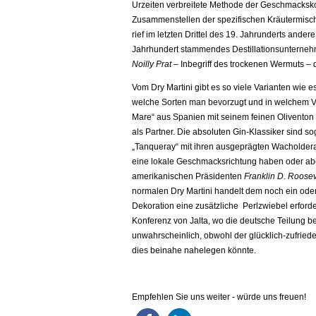
Urzeiten verbreitete Methode der Geschmacksko
Zusammenstellen der spezifischen Kräutermisch
rief im letzten Drittel des 19. Jahrunderts and
Jahrhundert stammendes Destillationsunterne
Noilly Prat
– Inbegriff des trockenen Wermuts –
Vom Dry Martini gibt es so viele Varianten wie 
welche Sorten man bevorzugt und in welchem Ver
Mare“ aus Spanien mit seinem feinen Oliventon 
als Partner. Die absoluten Gin-Klassiker sind s
„Tanqueray“ mit ihren ausgeprägten Wacholdera
eine lokale Geschmacksrichtung haben oder abe
amerikanischen Präsidenten
Franklin D. Roosev
normalen Dry Martini handelt dem noch ein oder
Dekoration eine zusätzliche Perlzwiebel erforder
Konferenz von Jalta, wo die deutsche Teilung b
unwahrscheinlich, obwohl der glücklich-zufrie
dies beinahe nahelegen könnte.
Empfehlen Sie uns weiter - würde uns freuen!