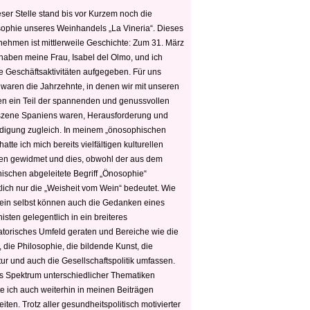
ser Stelle stand bis vor Kurzem noch die
sophie unseres Weinhandels „La Vineria“. Dieses
nehmen ist mittlerweile Geschichte: Zum 31. März
haben meine Frau, Isabel del Olmo, und ich
e Geschäftsaktivitäten aufgegeben. Für uns
 waren die Jahrzehnte, in denen wir mit unseren
n ein Teil der spannenden und genussvollen
zene Spaniens waren, Herausforderung und
edigung zugleich. In meinem „önosophischen
hatte ich mich bereits vielfältigen kulturellen
n gewidmet und dies, obwohl der aus dem
hischen abgeleitete Begriff „Önosophie“
tlich nur die „Weisheit vom Wein“ bedeutet. Wie
ein selbst können auch die Gedanken eines
sten gelegentlich in ein breiteres
satorisches Umfeld geraten und Bereiche wie die
 die Philosophie, die bildende Kunst, die
tur und auch die Gesellschaftspolitik umfassen.
s Spektrum unterschiedlicher Thematiken
e ich auch weiterhin in meinen Beiträgen
iten. Trotz aller gesundheitspolitisch motivierter