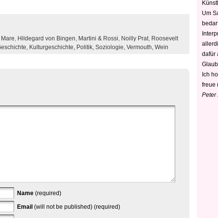
Künstl
Um Sa
bedarf
Interp
 Mare
,
Hildegard von Bingen
,
Martini & Rossi
,
Noilly Prat
,
Roosevelt
aller
eschichte,
Kulturgeschichte,
Politik,
Soziologie,
Vermouth,
Wein
dafür
Glaub
Ich h
freue 
Peter
Name
(required)
Email
(will not be published) (required)