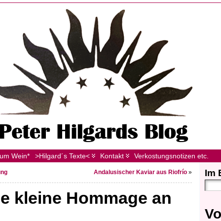
zum Wein*
>Hilgard´s Texte<
Kontakt
Verkostungsnotizen etc.
Im 
ung
Andalusischer Kaviar aus Riofrío
»
ine kleine Hommage an
Vo