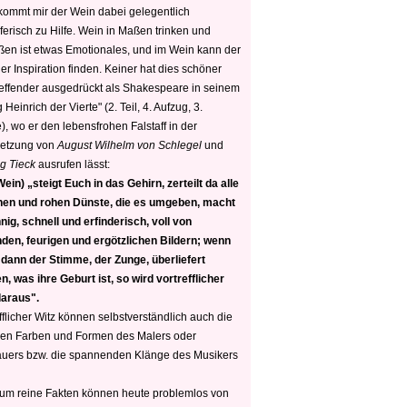
 kommt mir der Wein dabei gelegentlich
ferisch zu Hilfe. Wein in Maßen trinken und
ßen ist etwas Emotionales, und im Wein kann der
er Inspiration finden. Keiner hat dies schöner
reffender ausgedrückt als Shakespeare in seinem
 Heinrich der Vierte" (2. Teil, 4. Aufzug, 3.
, wo er den lebensfrohen Falstaff in der
etzung von
August Wilhelm von Schlegel
und
g Tieck
ausrufen lässt:
ein) „steigt Euch in das Gehirn, zerteilt da alle
nen und rohen Dünste, die es umgeben, macht
nig, schnell und erfinderisch, voll von
den, feurigen und ergötzlichen Bildern; wenn
 dann der Stimme, der Zunge, überliefert
, was ihre Geburt ist, so wird vortrefflicher
daraus".
fflicher Witz können selbstverständlich auch die
en Farben und Formen des Malers oder
auers bzw. die spannenden Klänge des Musikers
 um reine Fakten können heute problemlos von