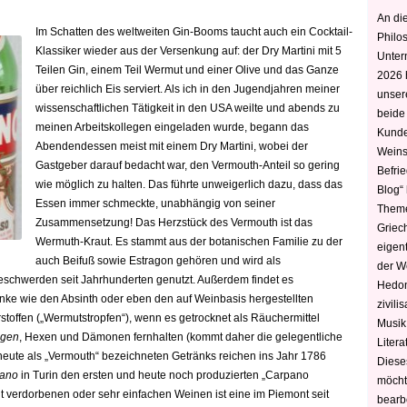
An die
Im Schatten des weltweiten Gin-Booms taucht auch ein Cocktail-
Philo
Klassiker wieder aus der Versenkung auf: der Dry Martini mit 5
Unter
Teilen Gin, einem Teil Wermut und einer Olive und das Ganze
2026 
über reichlich Eis serviert. Als ich in den Jugendjahren meiner
unser
wissenschaftlichen Tätigkeit in den USA weilte und abends zu
beide
meinen Arbeitskollegen eingeladen wurde, begann das
Kunde
Abendendessen meist mit einem Dry Martini, wobei der
Weins
Gastgeber darauf bedacht war, den Vermouth-Anteil so gering
Befri
wie möglich zu halten. Das führte unweigerlich dazu, dass das
Blog“ 
Essen immer schmeckte, unabhängig von seiner
Theme
Zusammensetzung!
Das Herzstück des Vermouth ist das
Griec
Wermuth-Kraut. Es stammt aus der botanischen Familie zu der
eigen
auch Beifuß sowie Estragon gehören und wird als
der W
schwerden seit Jahrhunderten genutzt. Außerdem findet es
Hedoni
nke wie den Absinth oder eben den auf Weinbasis hergestellten
zivili
rstoffen („Wermutstropfen“), wenn es getrocknet als Räuchermittel
Musik,
ngen
, Hexen und Dämonen fernhalten (kommt daher die gelegentliche
Litera
 heute als „Vermouth“ bezeichneten Getränks reichen ins Jahr 1786
Diese
pano
in Turin den ersten und heute noch produzierten „Carpano
möcht
cht verdorbenen oder sehr einfachen Weinen ist eine im Piemont seit
bearbe