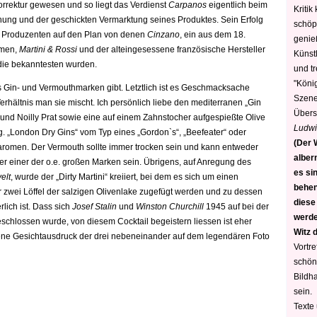
rrektur gewesen und so liegt das Verdienst
Carpanos
eigentlich beim
Kritik
ung und der geschickten Vermarktung seines Produktes. Sein Erfolg
schöp
ere Produzenten auf den Plan von denen
Cinzano
, ein aus dem 18.
genie
hmen,
Martini & Rossi
und der alteingesessene französische Hersteller
Künstl
 die bekanntesten wurden.
und t
"König
es Gin- und Vermouthmarken gibt. Letztlich ist es Geschmacksache
Szene)
hältnis man sie mischt. Ich persönlich liebe den mediterranen „Gin
Übers
und Noilly Prat sowie eine auf einem Zahnstocher aufgespießte Olive
Ludwi
og. „London Dry Gins“ vom Typ eines „Gordon`s“, „Beefeater“ oder
(Der W
romen. Der Vermouth sollte immer trocken sein und kann entweder
alber
r einer der o.e. großen Marken sein. Übrigens, auf Anregung des
es sin
elt
, wurde der „Dirty Martini“ kreiiert, bei dem es sich um einen
behen
 zwei Löffel der salzigen Olivenlake zugefügt werden und zu dessen
diese
lich ist. Dass sich
Josef Stalin
und
Winston Churchill
1945 auf bei der
werden
eschlossen wurde, von diesem Cocktail begeistern liessen ist eher
Witz 
dene Gesichtausdruck der drei nebeneinander auf dem legendären Foto
Vortre
schön
Bildh
sein.
Texte