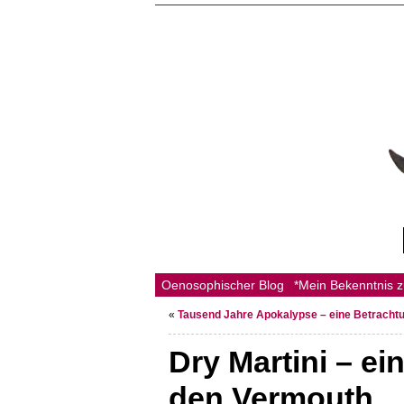
Oenosophischer Blog
*Mein Bekenntnis 
«
Tausend Jahre Apokalypse – eine Betracht
Dry Martini – e
den Vermouth