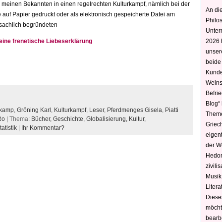
r meinen Bekannten in einen regelrechten Kulturkampf, nämlich bei der
An die
 auf Papier gedruckt oder als elektronisch gespeicherte Datei am
Philo
 sachlich begründeten
Unter
ine frenetische Liebeserklärung
2026 
unser
beide
Kunde
Weins
Befri
Blog“ 
rkamp
,
Gröning Karl
,
Kulturkampf
,
Leser
,
Pferdmenges Gisela
,
Piatti
Theme
Ro
| Thema:
Bücher,
Geschichte,
Globalisierung,
Kultur,
Griec
tatistik
|
Ihr Kommentar?
eigen
der W
Hedoni
zivili
Musik,
Litera
Diese
möcht
bearbe