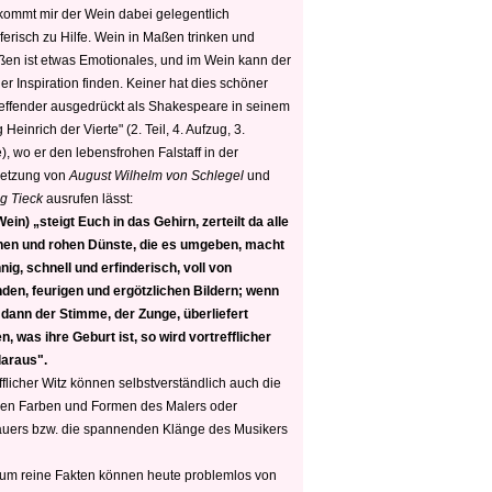
 kommt mir der Wein dabei gelegentlich
ferisch zu Hilfe. Wein in Maßen trinken und
ßen ist etwas Emotionales, und im Wein kann der
er Inspiration finden. Keiner hat dies schöner
reffender ausgedrückt als Shakespeare in seinem
 Heinrich der Vierte" (2. Teil, 4. Aufzug, 3.
, wo er den lebensfrohen Falstaff in der
etzung von
August Wilhelm von Schlegel
und
g Tieck
ausrufen lässt:
ein) „steigt Euch in das Gehirn, zerteilt da alle
nen und rohen Dünste, die es umgeben, macht
nig, schnell und erfinderisch, voll von
den, feurigen und ergötzlichen Bildern; wenn
 dann der Stimme, der Zunge, überliefert
, was ihre Geburt ist, so wird vortrefflicher
daraus".
fflicher Witz können selbstverständlich auch die
en Farben und Formen des Malers oder
auers bzw. die spannenden Klänge des Musikers
 um reine Fakten können heute problemlos von