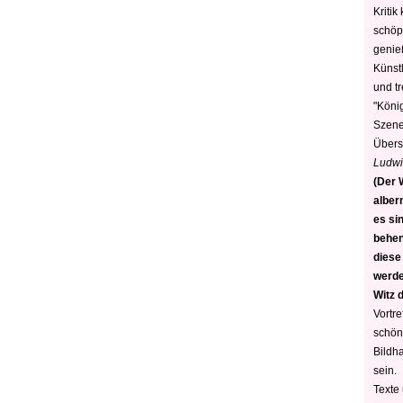
Kritik
schöp
genie
Künstl
und t
"König
Szene)
Übers
Ludwi
(Der W
alber
es sin
behen
diese
werden
Witz 
Vortre
schön
Bildh
sein.
Texte