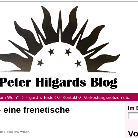
zum Wein*
>Hilgard´s Texte<
Kontakt
Verkostungsnotizen etc.
Im 
eine frenetische
Vo
nd dekorativ wirken.