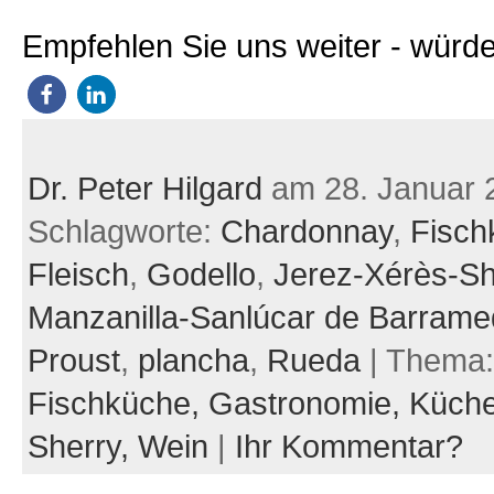
Empfehlen Sie uns weiter - würde
Dr. Peter Hilgard
am 28. Januar 
Schlagworte:
Chardonnay
,
Fisch
Fleisch
,
Godello
,
Jerez-Xérès-Sh
Manzanilla-Sanlúcar de Barram
Proust
,
plancha
,
Rueda
| Thema
Fischküche,
Gastronomie,
Küch
Sherry,
Wein
|
Ihr Kommentar?