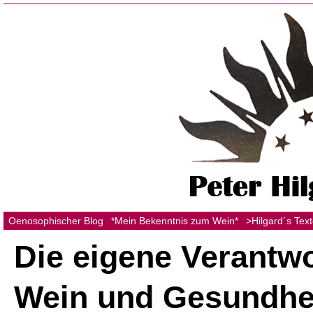
Oenosophischer Blog
*Mein Bekenntnis zum Wein*
>Hilgard´s Tex
Die eigene Verantw
Wein und Gesundhei