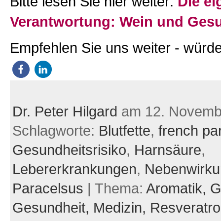
Bitte lesen Sie hier weiter:
Die ei
Verantwortung: Wein und Gesu
Empfehlen Sie uns weiter - würde
Dr. Peter Hilgard
am 12. Novemb
Schlagworte:
Blutfette
,
french pa
Gesundheitsrisiko
,
Harnsäure
,
Lebererkrankungen
,
Nebenwirku
Paracelsus
| Thema:
Aromatik,
G
Gesundheit,
Medizin,
Resveratro