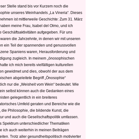
ser Stelle stand bis vor Kurzem noch die
sophie unseres Weinhandels „La Vineria“. Dieses
nehmen ist mittlerweile Geschichte: Zum 31. März
haben meine Frau, Isabel del Olmo, und ich
e Geschäftsaktivitäten aufgegeben. Für uns
 waren die Jahrzehnte, in denen wir mit unseren
n ein Teil der spannenden und genussvollen
zene Spaniens waren, Herausforderung und
edigung zugleich. In meinem „önosophischen
hatte ich mich bereits vielfältigen kulturellen
n gewidmet und dies, obwohl der aus dem
hischen abgeleitete Begriff „Önosophie“
tlich nur die „Weisheit vom Wein“ bedeutet. Wie
ein selbst können auch die Gedanken eines
sten gelegentlich in ein breiteres
satorisches Umfeld geraten und Bereiche wie die
 die Philosophie, die bildende Kunst, die
tur und auch die Gesellschaftspolitik umfassen.
s Spektrum unterschiedlicher Thematiken
e ich auch weiterhin in meinen Beiträgen
iten. Trotz aller gesundheitspolitisch motivierter