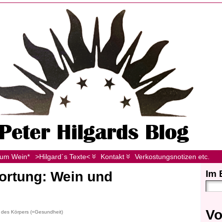
zum Wein*
>Hilgard´s Texte<
Kontakt
Verkostungsnotizen etc.
Im 
ortung: Wein und
Vo
 des Körpers (=Gesundheit)