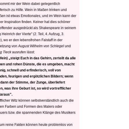
 kommt mir der Wein dabei gelegentlich
ferisch zu Hilfe. Wein in Maßen trinken und
ßen ist etwas Emotionales, und im Wein kann der
er Inspiration finden. Keiner hat dies schöner
reffender ausgedrückt als Shakespeare in seinem
 Heinrich der Vierte" (2. Teil, 4. Aufzug, 3.
, wo er den lebensfrohen Falstaff in der
etzung von
August Wilhelm von Schlegel
und
g Tieck
ausrufen lässt:
ein) „steigt Euch in das Gehirn, zerteilt da alle
nen und rohen Dünste, die es umgeben, macht
nig, schnell und erfinderisch, voll von
den, feurigen und ergötzlichen Bildern; wenn
 dann der Stimme, der Zunge, überliefert
, was ihre Geburt ist, so wird vortrefflicher
daraus".
fflicher Witz können selbstverständlich auch die
en Farben und Formen des Malers oder
auers bzw. die spannenden Klänge des Musikers
 um reine Fakten können heute problemlos von