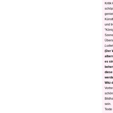
Kritik
schöp
genie
Künstl
und t
"König
Szene)
Übers
Ludwi
(Der W
alber
es sin
behen
diese
werden
Witz 
Vortre
schön
Bildh
sein.
Texte