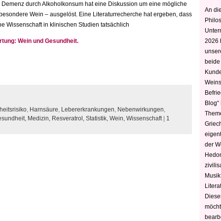
er Demenz durch Alkoholkonsum hat eine Diskussion um eine mögliche
An die
besondere Wein – ausgelöst. Eine Literaturrecherche hat ergeben, dass
Philo
e Wissenschaft in klinischen Studien tatsächlich
Unter
rtung: Wein und Gesundheit.
2026 
unser
beide
Kunde
Weins
Befri
Blog“ 
eitsrisiko
,
Harnsäure
,
Lebererkrankungen
,
Nebenwirkungen
,
Theme
sundheit,
Medizin,
Resveratrol,
Statistik,
Wein,
Wissenschaft
|
1
Griec
eigen
der W
Hedoni
zivili
Musik,
Litera
Diese
möcht
bearbe