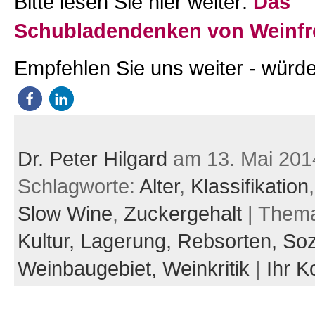
Bitte lesen Sie hier weiter:
Das
Schubladendenken von Weinf
Empfehlen Sie uns weiter - würde
Dr. Peter Hilgard
am 13. Mai 201
Schlagworte:
Alter
,
Klassifikation
Slow Wine
,
Zuckergehalt
| Them
Kultur,
Lagerung,
Rebsorten,
Soz
Weinbaugebiet,
Weinkritik
|
Ihr 