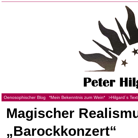
Oenosophischer Blog
*Mein Bekenntnis zum Wein*
>Hilgard´s Tex
Magischer Realismu
„Barockkonzert“