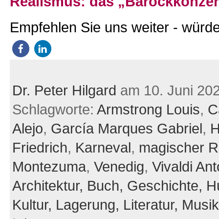
Realismus: das „Barockkonzer
Empfehlen Sie uns weiter - würde
Dr. Peter Hilgard
am 10. Juni 20
Schlagworte:
Armstrong Louis
,
C
Alejo
,
García Marques Gabriel
,
H
Friedrich
,
Karneval
,
magischer R
Montezuma
,
Venedig
,
Vivaldi Ant
Architektur,
Buch,
Geschichte,
H
Kultur,
Lagerung,
Literatur,
Musi