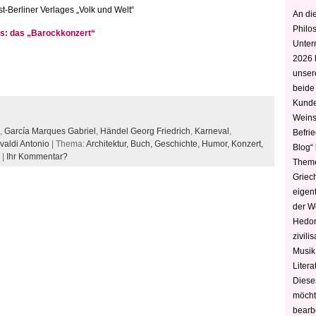
-Berliner Verlages „Volk und Welt“
An die
Philo
s: das „Barockkonzert“
Unter
2026 
unser
beide
Kunde
Weins
,
García Marques Gabriel
,
Händel Georg Friedrich
,
Karneval
,
Befri
valdi Antonio
| Thema:
Architektur,
Buch,
Geschichte,
Humor,
Konzert,
Blog“ 
|
Ihr Kommentar?
Theme
Griec
eigen
der W
Hedoni
zivili
Musik,
Litera
Diese
möcht
bearbe