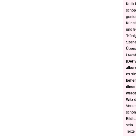
Kritik
schöp
genie
Künstl
und t
"König
Szene)
Übers
Ludwi
(Der W
alber
es sin
behen
diese
werden
Witz 
Vortre
schön
Bildh
sein.
Texte