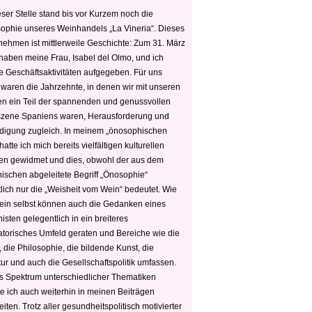
ser Stelle stand bis vor Kurzem noch die
sophie unseres Weinhandels „La Vineria“. Dieses
nehmen ist mittlerweile Geschichte: Zum 31. März
haben meine Frau, Isabel del Olmo, und ich
e Geschäftsaktivitäten aufgegeben. Für uns
 waren die Jahrzehnte, in denen wir mit unseren
n ein Teil der spannenden und genussvollen
zene Spaniens waren, Herausforderung und
edigung zugleich. In meinem „önosophischen
hatte ich mich bereits vielfältigen kulturellen
n gewidmet und dies, obwohl der aus dem
hischen abgeleitete Begriff „Önosophie“
tlich nur die „Weisheit vom Wein“ bedeutet. Wie
ein selbst können auch die Gedanken eines
sten gelegentlich in ein breiteres
satorisches Umfeld geraten und Bereiche wie die
 die Philosophie, die bildende Kunst, die
tur und auch die Gesellschaftspolitik umfassen.
s Spektrum unterschiedlicher Thematiken
e ich auch weiterhin in meinen Beiträgen
iten. Trotz aller gesundheitspolitisch motivierter