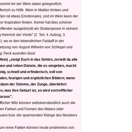
 kommt mir der Wein dabei gelegentlich
ferisch zu Hilfe. Wein in Maßen trinken und
ßen ist etwas Emotionales, und im Wein kann der
er Inspiration finden. Keiner hat dies schöner
reffender ausgedrückt als Shakespeare in seinem
 Heinrich der Vierte" (2. Teil, 4. Aufzug, 3.
, wo er den lebensfrohen Falstaff in der
etzung von
August Wilhelm von Schlegel
und
g Tieck
ausrufen lässt:
ein) „steigt Euch in das Gehirn, zerteilt da alle
nen und rohen Dünste, die es umgeben, macht
nig, schnell und erfinderisch, voll von
den, feurigen und ergötzlichen Bildern; wenn
 dann der Stimme, der Zunge, überliefert
, was ihre Geburt ist, so wird vortrefflicher
daraus".
fflicher Witz können selbstverständlich auch die
en Farben und Formen des Malers oder
auers bzw. die spannenden Klänge des Musikers
 um reine Fakten können heute problemlos von