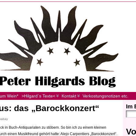
zum Wein*
>Hilgard´s Texte<
Kontakt
Verkostungsnotizen etc.
Im 
us: das „Barockkonzert“
ixabay
ck in Buch-Antiquariaten zu stöbern. So bin ich zu einem kleinen
Vo
ch einen Musikfreund gehört hatte: Alejo Carpentiers „Barockkonzert“.