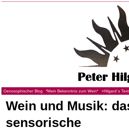
Oenosophischer Blog
*Mein Bekenntnis zum Wein*
>Hilgard´s Tex
Wein und Musik: da
sensorische