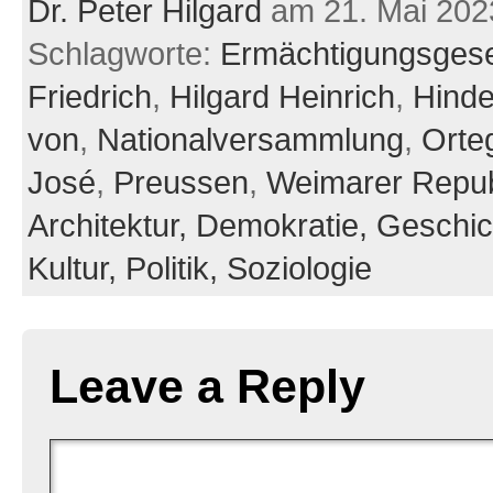
Dr. Peter Hilgard
am 21. Mai 202
Schlagworte:
Ermächtigungsges
Friedrich
,
Hilgard Heinrich
,
Hinde
von
,
Nationalversammlung
,
Orte
José
,
Preussen
,
Weimarer Repub
Architektur,
Demokratie,
Geschic
Kultur,
Politik,
Soziologie
Leave a Reply