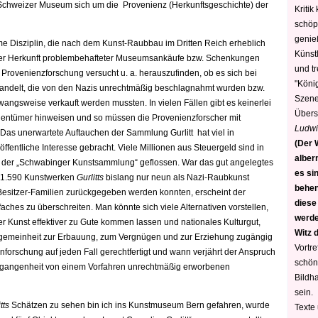
 Schweizer Museum sich um die Provenienz (Herkunftsgeschichte) der
Kritik
schöp
genie
e Disziplin, die nach dem Kunst-Raubbau im Dritten Reich erheblich
Künstl
er Herkunft problembehafteter Museumsankäufe bzw. Schenkungen
und t
Provenienzforschung versucht u. a. herauszufinden, ob es sich bei
"König
ndelt, die von den Nazis unrechtmäßig beschlagnahmt wurden bzw.
Szene)
zwangsweise verkauft werden mussten. In vielen Fällen gibt es keinerlei
Übers
gentümer hinweisen und so müssen die Provenienzforscher mit
Ludwi
 Das unerwartete Auftauchen der Sammlung Gurlitt hat viel in
(Der W
entliche Interesse gebracht. Viele Millionen aus Steuergeld sind in
alber
us der „Schwabinger Kunstsammlung“ geflossen. War das gut angelegtes
es sin
t 1.590 Kunstwerken
Gurlitts
bislang nur neun als Nazi-Raubkunst
behen
e Besitzer-Familien zurückgegeben werden konnten, erscheint der
diese
ches zu überschreiten. Man könnte sich viele Alternativen vorstellen,
werden
 Kunst effektiver zu Gute kommen lassen und nationales Kulturgut,
Witz 
 Allgemeinheit zur Erbauung, zum Vergnügen und zur Erziehung zugängig
Vortre
enforschung auf jeden Fall gerechtfertigt und wann verjährt der Anspruch
schön
rgangenheit von einem Vorfahren unrechtmäßig erworbenen
Bildh
sein.
tts
Schätzen zu sehen bin ich ins Kunstmuseum Bern gefahren, wurde
Texte