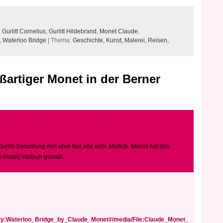
,
Gurlitt Cornelius
,
Gurlitt Hildebrand
,
Monet Claude
,
,
Waterloo Bridge
| Thema:
Geschichte,
Kunst,
Malerei,
Reisen,
ßartiger Monet in der Berner
 Gurlitt-Sammlung ihm aber fast alle sehr ähnlich. Monet hat das
-Hotel) vielfach gemalt.
ory:Waterloo_Bridge_by_Claude_Monet#/media/File:Claude_Monet_