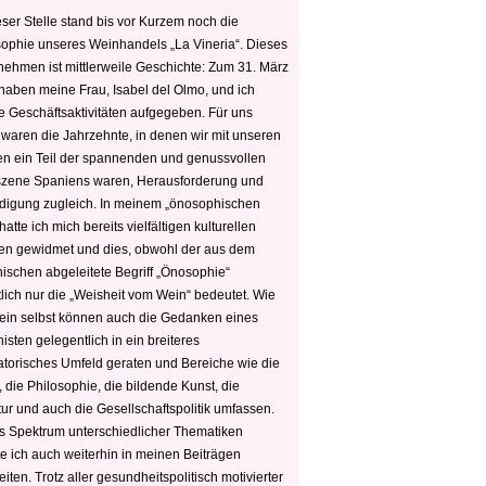
ser Stelle stand bis vor Kurzem noch die
sophie unseres Weinhandels „La Vineria“. Dieses
nehmen ist mittlerweile Geschichte: Zum 31. März
haben meine Frau, Isabel del Olmo, und ich
e Geschäftsaktivitäten aufgegeben. Für uns
 waren die Jahrzehnte, in denen wir mit unseren
n ein Teil der spannenden und genussvollen
zene Spaniens waren, Herausforderung und
edigung zugleich. In meinem „önosophischen
hatte ich mich bereits vielfältigen kulturellen
n gewidmet und dies, obwohl der aus dem
hischen abgeleitete Begriff „Önosophie“
tlich nur die „Weisheit vom Wein“ bedeutet. Wie
ein selbst können auch die Gedanken eines
sten gelegentlich in ein breiteres
satorisches Umfeld geraten und Bereiche wie die
 die Philosophie, die bildende Kunst, die
tur und auch die Gesellschaftspolitik umfassen.
s Spektrum unterschiedlicher Thematiken
e ich auch weiterhin in meinen Beiträgen
iten. Trotz aller gesundheitspolitisch motivierter