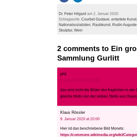
Dr. Peter Hilgard
am 2. Januar 2020
Schlagworte:
Courbet Gustave
,
entartete Kunst
Nationalsozialisten
,
Raubkunst
,
Rodin Auguste
Skulptur,
Wein
2 comments to Ein gro
Sammlung Gurlitt
phil
9. Januar 2020 at 22:33
das sind nicht die Bilder des fraglichen in der
gleiche Motiv von der selben Stelle aus (Savoy
Klaus Rössler
9. Januar 2020 at 20:00
Hier ist das beschriebene Bild Monets:
https://commons.wikimedia.org/wiki/Categ