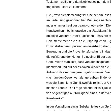
Testament gültig und damit obliegt es nun dem
fraglichen Bilder zu kümmern.
Die „Provenienzforschung“ ist eine sehr mühsam
an Bedeutung gewonnen hat. Die Frage nach d
musste immer häufiger beantwortet werden. Die 
Kunstwerken möglicherweise um „Raubkunst“ ha
ob diese von ihren, meist jüdischen, Besitzern 
Dokumente mehr, die auf die ursprünglichen Ei
kriminalistischem Spürsinn an die Arbeit gehen.
Bewegung und die Provenienzforschung in das öff
die Aufklärung der Herkunft einzelner Bilder a
Geld? Wenn man liest, dass von den insgesam
identifiziert und nur sechs davon wieder an di
Aufwand das sehr magere Ergebnis um ein Vielfa
wie man den Gegenwert der geraubten Bilder der
was die Sammlung Gurlitt zweifelsfrei ist, der
machen könnte. Die Frage sei erlaubt: ist Quell
von Angehörigen auf Rückgabe eines in der Ve
Kunstwerks?
In der Vorstellung etwas Substantielles von
Gurli