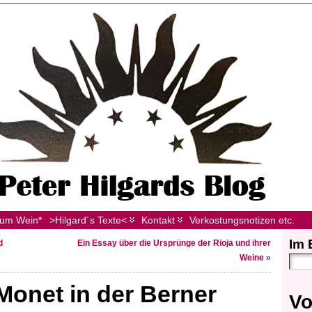
zum Wein*
>Hilgard´s Texte<
Kontakt
Verkostungsnotizen etc.
Im 
d
Ein Essay über die Ursprünge der Rioja und ihrer
Weine
»
 Monet in der Berner
Vo