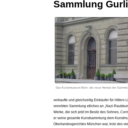
Sammlung Gurli
Das Kunstmuseum Bern: die neue Heimat der Sammlun
verkaufte und gleichzeitig Einkäufer für Hitle
vererbten Sammlung etliches an „Nazi-Raubkunst
Werke, die sich jetzt im Besitz des Sohnes,
Corne
er seine gesamte Kunstsammlung dem Kunstmu
Oberlandesgerichtes München war, trotz des ver