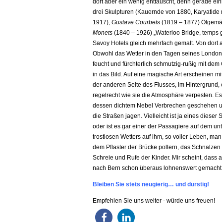
dort aber ein wenig enttäuscht, denn gerade ein
drei Skulpturen (Kauernde von 1880, Karyatid
1917),
Gustave Courbets
(1819 – 1877) Ölgemäl
Monets
(1840 – 1926) „Waterloo Bridge, temps g
Savoy Hotels gleich mehrfach gemalt. Von dort a
Obwohl das Wetter in den Tagen seines London-
feucht und fürchterlich schmutzig-rußig mit dem 
in das Bild. Auf eine magische Art erscheinen m
der anderen Seite des Flusses, im Hintergrund,
regelrecht wie sie die Atmosphäre verpesten. Es
dessen dichtem Nebel Verbrechen geschehen un
die Straßen jagen. Vielleicht ist ja eines diese
oder ist es gar einer der Passagiere auf dem unt
trostlosen Wetters auf ihm, so voller Leben, ma
dem Pflaster der Brücke poltern, das Schnalzen
Schreie und Rufe der Kinder. Mir scheint, dass 
nach Bern schon überaus lohnenswert gemacht 
Bleiben Sie stets neugierig… und durstig!
Empfehlen Sie uns weiter - würde uns freuen!