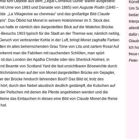
mal fünf Objekte aus dem „Legat Cornelius Gurlitt“ waren ausgestellt:
Künstl
e mit Urne von 1883 und Danaide von 1885) von
Auguste Rodin
(1840 –
Um Sa
de „La Villageoise au chevreau“ und das großartige Bild
Claude
bedarf
ris“. Das Ölbild hat Monet in seinem Hotelzimmer im 5. Stock des
Interp
us hatte er nämlich den dargestellten Blick auf die Waterloo Brücke.
aller
Besuchs 1903 typisch für die Stadt an der Themse war, nämlich neblig,
dafür
Geruch von verbrannter Kohle in der Luft, bringt
Monet
zaghafte Farben
Glaub
itten im alles beherrschenden Grau Töne von Lila und zartem Rosa! Auf
Ich h
 erkennt man die Fabriken mit rauchenden Schlöten, man spürt
freue 
 ist das London der Agatha Christie oder des
Sherlock Holmes
, in
Peter
d Beamte von Scotland Yard die fast unsichtbaren Bösewichte durch
r Strichmännchen auf der von Monet dargestellten Brücke ein Gejagter,
er der Brücke hindurch fahrenden Boot? Das Bild ist, trotz des
n hört, durch den Nebel akustisch deutlich gedämpft, die Kutschen auf
 der Peitschen mit denen die Pferde angetrieben werden und die
alleine das Eintauchen in dieses eine Bild von
Claude Monet
die Reise
hat.