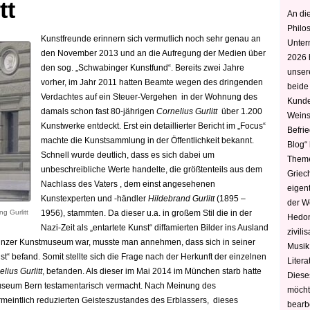
tt
An die
Philo
Kunstfreunde erinnern sich vermutlich noch sehr genau an
Unter
den November 2013 und an die Aufregung der Medien über
2026 
den sog. „Schwabinger Kunstfund“. Bereits zwei Jahre
unser
vorher, im Jahr 2011 hatten Beamte wegen des dringenden
beide
Verdachtes auf ein Steuer-Vergehen in der Wohnung des
Kunde
damals schon fast 80-jährigen
Cornelius Gurlitt
über 1.200
Weins
Kunstwerke entdeckt. Erst ein detaillierter Bericht im „Focus“
Befri
machte die Kunstsammlung in der Öffentlichkeit bekannt.
Blog“ 
Schnell wurde deutlich, dass es sich dabei um
Theme
unbeschreibliche Werte handelte, die größtenteils aus dem
Griec
Nachlass des Vaters , dem einst angesehenen
eigen
Kunstexperten und -händler
Hildebrand Gurlitt
(1895 –
der W
g Gurlitt
1956), stammten. Da dieser u.a. in großem Stil die in der
Hedoni
Nazi-Zeit als „entartete Kunst“ diffamierten Bilder ins Ausland
zivili
rs Linzer Kunstmuseum war, musste man annehmen, dass sich in seiner
Musik,
“ befand. Somit stellte sich die Frage nach der Herkunft der einzelnen
Litera
lius Gurlitt
, befanden.
Als dieser im Mai 2014 im München starb hatte
Diese
seum Bern testamentarisch vermacht. Nach Meinung des
möcht
meintlich reduzierten Geisteszustandes des Erblassers, dieses
bearbe