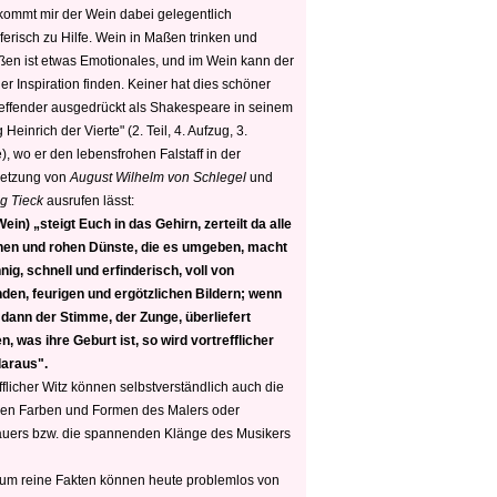
 kommt mir der Wein dabei gelegentlich
ferisch zu Hilfe. Wein in Maßen trinken und
ßen ist etwas Emotionales, und im Wein kann der
er Inspiration finden. Keiner hat dies schöner
reffender ausgedrückt als Shakespeare in seinem
 Heinrich der Vierte" (2. Teil, 4. Aufzug, 3.
, wo er den lebensfrohen Falstaff in der
etzung von
August Wilhelm von Schlegel
und
g Tieck
ausrufen lässt:
ein) „steigt Euch in das Gehirn, zerteilt da alle
nen und rohen Dünste, die es umgeben, macht
nig, schnell und erfinderisch, voll von
den, feurigen und ergötzlichen Bildern; wenn
 dann der Stimme, der Zunge, überliefert
, was ihre Geburt ist, so wird vortrefflicher
daraus".
fflicher Witz können selbstverständlich auch die
en Farben und Formen des Malers oder
auers bzw. die spannenden Klänge des Musikers
 um reine Fakten können heute problemlos von