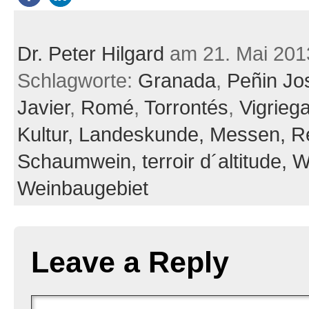
Dr. Peter Hilgard
am 21. Mai 201
Schlagworte:
Granada
,
Peñin Jo
Javier
,
Romé
,
Torrontés
,
Vigrieg
Kultur,
Landeskunde,
Messen,
R
Schaumwein,
terroir d´altitude,
W
Weinbaugebiet
Leave a Reply