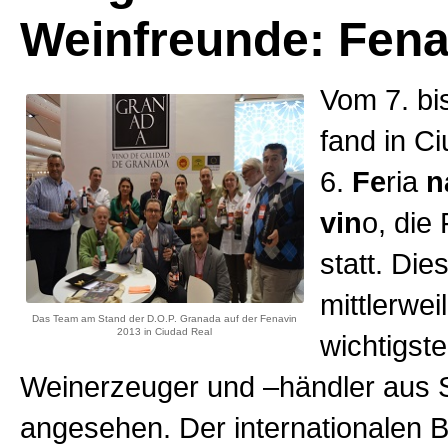
Weinfreunde: Fena
Vom 7. bi
fand in C
6.
Fe
ria
n
vin
o, die
statt. Die
mittlerwei
Das Team am Stand der D.O.P. Granada auf der Fenavin
2013 in Ciudad Real
wichtigst
Weinerzeuger und –händler aus 
angesehen. Der internationalen 