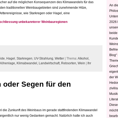
cher auf die möglichen Konsequenzen des Klimawandels für das
An die
 den traditionellen Weinbaugebieten sind zunehmende Hitze,
Philo
tterereignisse, wie Starkregen oder Hagel, eine
Unter
rschliessung unbekannterer Weinbauregionen
2026 
unser
beide
Kunde
Weins
Befri
Blog“ 
ide
,
Hagel
,
Starkregen
,
UV-Strahlung
,
Wetter
| Thema:
Alkohol,
Theme
Höhenlage,
Klimabwandel,
Landwirtschaft,
Rebsorten,
Wein
|
Ihr
Griec
eigen
der W
 oder Segen für den
Hedoni
zivili
Musik,
Litera
Diese
ohl die Zunkunft des Weinbaus im gerade stattfindenden Klimawandel
möcht
 eigentlich nur wenig Gedanken gemacht. Natürlich hatte ich auch
bearbe