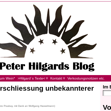
zum Wein*
>Hilgard´s Texte<
Kontakt
Verkostungsnotizen etc.
Im 
Erschliessung unbekannterer
Vo
Foto Pixabay, mit Dank an Wolfgang Hasselmann)