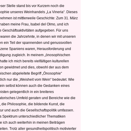
ser Stelle stand bis vor Kurzem noch die
sophie unseres Weinhandels „La Vineria“. Dieses
nehmen ist mittlerweile Geschichte: Zum 31. März
haben meine Frau, Isabel del Olmo, und ich
e Geschäftsaktivitäten aufgegeben. Für uns
 waren die Jahrzehnte, in denen wir mit unseren
n ein Teil der spannenden und genussvollen
zene Spaniens waren, Herausforderung und
edigung zugleich. In meinem „önosophischen
hatte ich mich bereits vielfältigen kulturellen
n gewidmet und dies, obwohl der aus dem
hischen abgeleitete Begriff „Önosophie“
tlich nur die „Weisheit vom Wein“ bedeutet. Wie
ein selbst können auch die Gedanken eines
sten gelegentlich in ein breiteres
satorisches Umfeld geraten und Bereiche wie die
 die Philosophie, die bildende Kunst, die
tur und auch die Gesellschaftspolitik umfassen.
s Spektrum unterschiedlicher Thematiken
e ich auch weiterhin in meinen Beiträgen
iten. Trotz aller gesundheitspolitisch motivierter