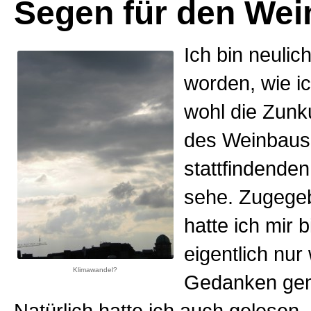
Segen für den We
Ich bin neulic
worden, wie i
wohl die Zunk
des Weinbaus
stattfindende
sehe. Zugege
hatte ich mir b
eigentlich nur
Klimawandel?
Gedanken ge