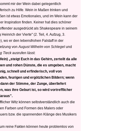
 kommt mir der Wein dabei gelegentlich
ferisch zu Hilfe. Wein in Maßen trinken und
ßen ist etwas Emotionales, und im Wein kann der
er Inspiration finden. Keiner hat dies schöner
reffender ausgedrückt als Shakespeare in seinem
 Heinrich der Vierte" (2. Teil, 4. Aufzug, 3.
, wo er den lebensfrohen Falstaff in der
etzung von
August Wilhelm von Schlegel
und
g Tieck
ausrufen lässt:
ein) „steigt Euch in das Gehirn, zerteilt da alle
nen und rohen Dünste, die es umgeben, macht
nig, schnell und erfinderisch, voll von
den, feurigen und ergötzlichen Bildern; wenn
 dann der Stimme, der Zunge, überliefert
, was ihre Geburt ist, so wird vortrefflicher
daraus".
fflicher Witz können selbstverständlich auch die
en Farben und Formen des Malers oder
auers bzw. die spannenden Klänge des Musikers
 um reine Fakten können heute problemlos von