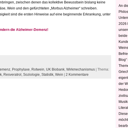
bringen, zwischen denen das kollektive Bewusstsein bislang keine
An die
se, Wein und den gefürchteten „Morbus Alzheimer“ schreiben.
Philo
losigkeit sind die ersten Hinweise auf eine beginnende Erkrankung, unter
Unter
2026 
indern die Alzheimer-Demenz!
unser
beide
Kunde
Weins
Befri
Blog“ 
Theme
emenz
,
Prophylaxe
,
Rotwein
,
UK Biobank
,
Wirkmechanismus
| Thema:
Griec
ik,
Resveratrol,
Soziologie,
Statistik,
Wein
|
2 Kommentare
eigen
der W
Hedoni
zivili
Musik,
Litera
Diese
möcht
bearbe