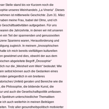
ser Stelle stand bis vor Kurzem noch die
sophie unseres Weinhandels „La Vineria“. Dieses
nehmen ist mittlerweile Geschichte: Zum 31. März
haben meine Frau, Isabel del Olmo, und ich
e Geschäftsaktivitäten aufgegeben. Für uns
 waren die Jahrzehnte, in denen wir mit unseren
n ein Teil der spannenden und genussvollen
zene Spaniens waren, Herausforderung und
edigung zugleich. In meinem „önosophischen
hatte ich mich bereits vielfältigen kulturellen
n gewidmet und dies, obwohl der aus dem
hischen abgeleitete Begriff „Önosophie“
tlich nur die „Weisheit vom Wein“ bedeutet. Wie
ein selbst können auch die Gedanken eines
sten gelegentlich in ein breiteres
satorisches Umfeld geraten und Bereiche wie die
 die Philosophie, die bildende Kunst, die
tur und auch die Gesellschaftspolitik umfassen.
s Spektrum unterschiedlicher Thematiken
e ich auch weiterhin in meinen Beiträgen
iten. Trotz aller gesundheitspolitisch motivierter