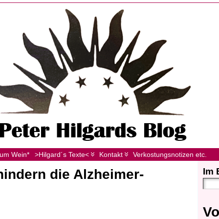
zum Wein*
>Hilgard´s Texte<
Kontakt
Verkostungsnotizen etc.
Im 
indern die Alzheimer-
Vo