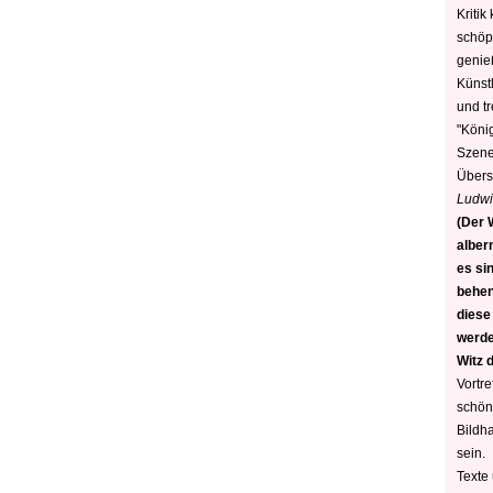
Kritik
schöp
genie
Künstl
und t
"König
Szene)
Übers
Ludwi
(Der W
alber
es sin
behen
diese
werden
Witz 
Vortre
schön
Bildh
sein.
Texte