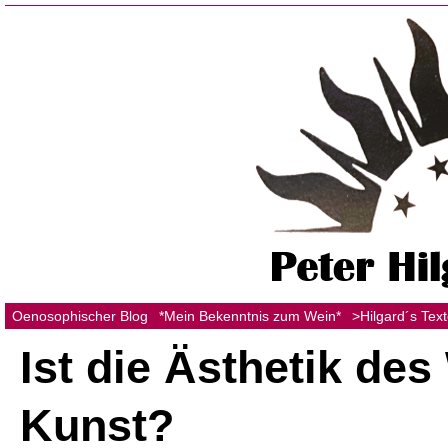
Oenosophischer Blog
*Mein Bekenntnis zum Wein*
>Hilgard´s Tex
Ist die Ästhetik des
Kunst?