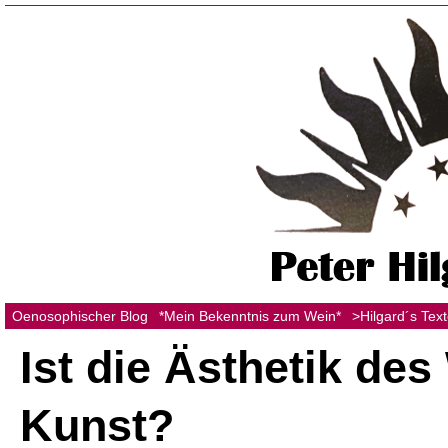
Oenosophischer Blog
*Mein Bekenntnis zum Wein*
>Hilgard´s Tex
Ist die Ästhetik des
Kunst?