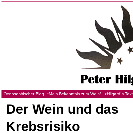
Oenosophischer Blog
*Mein Bekenntnis zum Wein*
>Hilgard´s Tex
Der Wein und das
Krebsrisiko