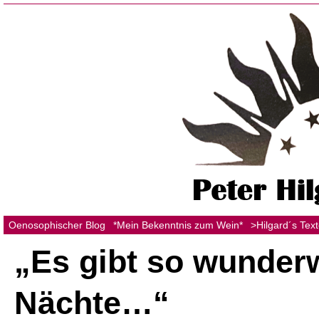
Oenosophischer Blog
*Mein Bekenntnis zum Wein*
>Hilgard´s Tex
„Es gibt so wunder
Nächte…“