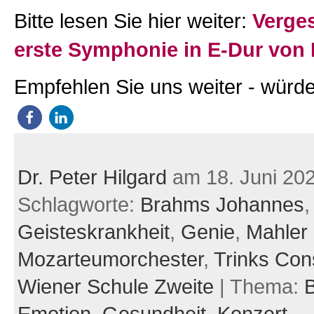
Bitte lesen Sie hier weiter:
Verge
erste Symphonie in E-Dur von
Empfehlen Sie uns weiter - würde
Dr. Peter Hilgard
am 18. Juni 20
Schlagworte:
Brahms Johannes
,
Geisteskrankheit
,
Genie
,
Mahler
Mozarteumorchester
,
Trinks Con
Wiener Schule Zweite
| Thema:
B
Emotion,
Gesundheit,
Konzert,