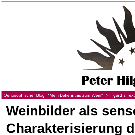
Oenosophischer Blog
*Mein Bekenntnis zum Wein*
>Hilgard´s Tex
Weinbilder als sens
Charakterisierung 