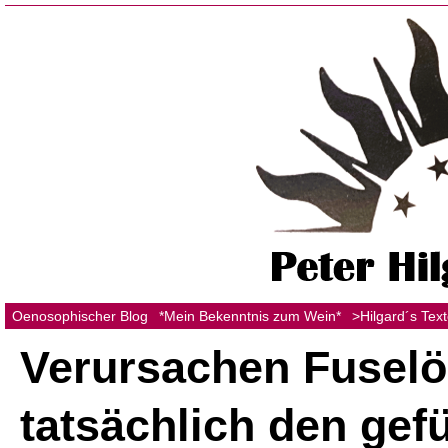
Oenosophischer Blog
*Mein Bekenntnis zum Wein*
>Hilgard´s Tex
Verursachen Fuselö
tatsächlich den gef