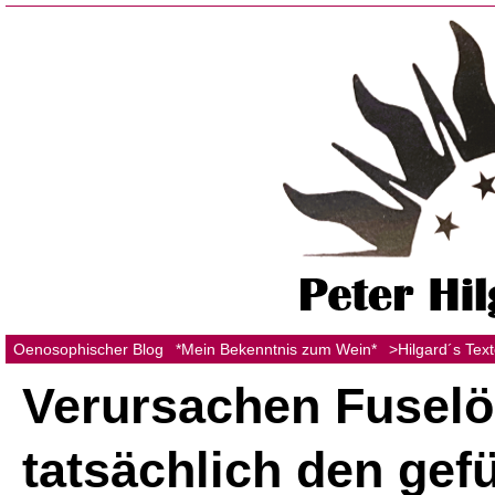
Oenosophischer Blog
*Mein Bekenntnis zum Wein*
>Hilgard´s Tex
Verursachen Fuselö
tatsächlich den gef