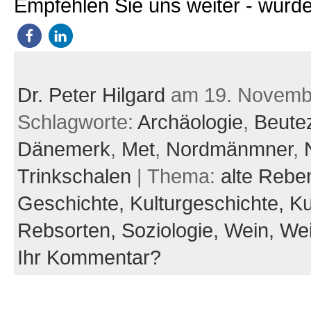
Empfehlen Sie uns weiter - würde
Dr. Peter Hilgard
am 19. Novemb
Schlagworte:
Archäologie
,
Beute
Dänemerk
,
Met
,
Nordmänmner
,
Trinkschalen
| Thema:
alte Rebe
Geschichte,
Kulturgeschichte,
Ku
Rebsorten,
Soziologie,
Wein,
Wei
Ihr Kommentar?