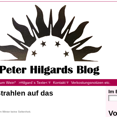
zum Wein*
>Hilgard´s Texte<
Kontakt
Verkostungsnotizen etc.
Im 
trahlen auf das
Vo
m Winter keine Seltenheit.