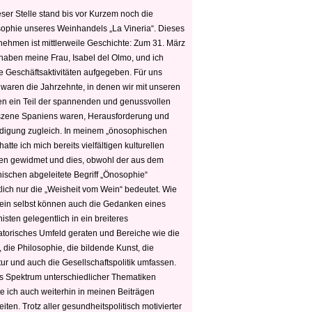
ser Stelle stand bis vor Kurzem noch die
sophie unseres Weinhandels „La Vineria“. Dieses
nehmen ist mittlerweile Geschichte: Zum 31. März
haben meine Frau, Isabel del Olmo, und ich
e Geschäftsaktivitäten aufgegeben. Für uns
 waren die Jahrzehnte, in denen wir mit unseren
n ein Teil der spannenden und genussvollen
zene Spaniens waren, Herausforderung und
edigung zugleich. In meinem „önosophischen
hatte ich mich bereits vielfältigen kulturellen
n gewidmet und dies, obwohl der aus dem
hischen abgeleitete Begriff „Önosophie“
tlich nur die „Weisheit vom Wein“ bedeutet. Wie
ein selbst können auch die Gedanken eines
sten gelegentlich in ein breiteres
satorisches Umfeld geraten und Bereiche wie die
 die Philosophie, die bildende Kunst, die
tur und auch die Gesellschaftspolitik umfassen.
s Spektrum unterschiedlicher Thematiken
e ich auch weiterhin in meinen Beiträgen
iten. Trotz aller gesundheitspolitisch motivierter