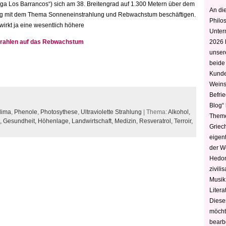
ga Los Barrancos“) sich am 38. Breitengrad auf 1.300 Metern über dem
An die
fig mit dem Thema Sonneneinstrahlung und Rebwachstum beschäftigen.
Philo
wirkt ja eine wesentlich höhere
Unter
trahlen auf das Rebwachstum
2026 
unser
beide
Kunde
Weins
Befri
Blog“ 
lima
,
Phenole
,
Photosythese
,
Ultraviolette Strahlung
| Thema:
Alkohol,
Theme
,
Gesundheit,
Höhenlage,
Landwirtschaft,
Medizin,
Resveratrol,
Terroir,
Griec
eigen
der W
Hedoni
zivili
Musik,
Litera
Diese
möcht
bearbe