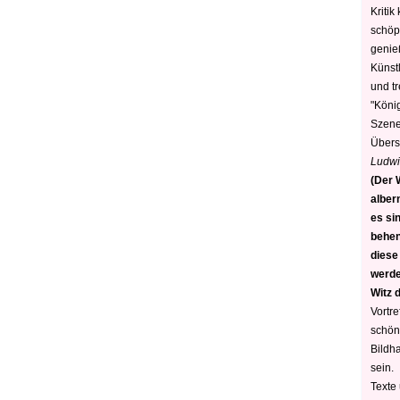
Kritik
schöp
genie
Künstl
und t
"König
Szene)
Übers
Ludwi
(Der W
alber
es sin
behen
diese
werden
Witz 
Vortre
schön
Bildh
sein.
Texte