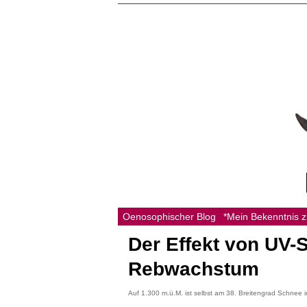
Oenosophischer Blog
*Mein Bekenntnis 
Der Effekt von UV-S
Rebwachstum
Auf 1.300 m.ü.M. ist selbst am 38. Breitengrad Schnee i