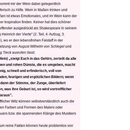
 kommt mir der Wein dabei gelegentlich
ferisch zu Hilfe. Wein in Maßen trinken und
ßen ist etwas Emotionales, und im Wein kann der
er Inspiration finden. Keiner hat dies schöner
reffender ausgedrückt als Shakespeare in seinem
 Heinrich der Vierte" (2. Teil, 4. Aufzug, 3.
, wo er den lebensfrohen Falstaff in der
etzung von
August Wilhelm von Schlegel
und
g Tieck
ausrufen lässt:
ein) „steigt Euch in das Gehirn, zerteilt da alle
nen und rohen Dünste, die es umgeben, macht
nig, schnell und erfinderisch, voll von
den, feurigen und ergötzlichen Bildern; wenn
 dann der Stimme, der Zunge, überliefert
, was ihre Geburt ist, so wird vortrefflicher
daraus".
fflicher Witz können selbstverständlich auch die
en Farben und Formen des Malers oder
auers bzw. die spannenden Klänge des Musikers
 um reine Fakten können heute problemlos von