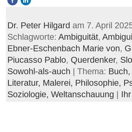
Dr. Peter Hilgard
am 7. April 202
Schlagworte:
Ambiguität
,
Ambigui
Ebner-Eschenbach Marie von
,
G
Piucasso Pablo
,
Querdenker
,
Slo
Sowohl-als-auch
| Thema:
Buch
Literatur,
Malerei,
Philosophie,
Ps
Soziologie,
Weltanschauung
|
Ih