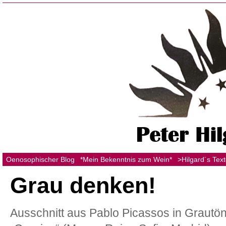
Oenosophischer Blog
*Mein Bekenntnis zum Wein*
>Hilgard´s Tex
Grau denken!
Ausschnitt aus Pablo Picassos in Grautö