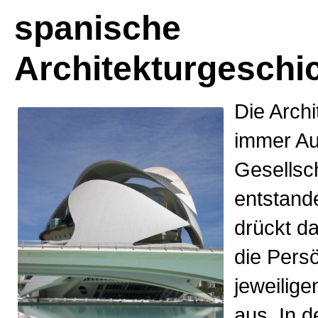
spanische
Architekturgeschi
Die Archi
immer Au
Gesellsch
entstande
drückt d
die Persö
jeweilig
aus. In d