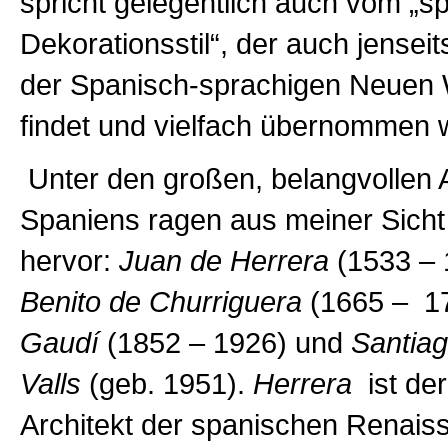
spricht gelegentlich auch vom „s
Dekorationsstil“, der auch jenseits
der Spanisch-sprachigen Neuen 
findet und vielfach übernommen w
Unter den großen, belangvollen 
Spaniens ragen aus meiner Sich
hervor:
Juan de Herrera
(1533 – 
Benito de Churriguera
(1665 – 1
Gaudí
(1852 – 1926) und
Santiag
Valls
(geb. 1951).
Herrera
ist der
Architekt der spanischen Renais