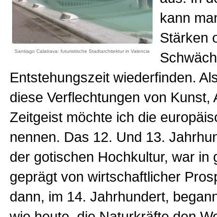
kann man
Stärken 
Santiago Calatrava: futuristische Stadtarchitektur in Valencia
Schwäche
Entstehungszeit wiederfinden. Als
diese Verflechtungen von Kunst, 
Zeitgeist möchte ich die europäi
nennen. Das 12. Und 13. Jahrhund
der gotischen Hochkultur, war in
geprägt von wirtschaftlicher Prosp
dann, im 14. Jahrhundert, begann
wie heute, die Naturkräfte den W