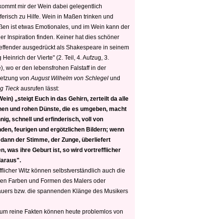
 kommt mir der Wein dabei gelegentlich
ferisch zu Hilfe. Wein in Maßen trinken und
ßen ist etwas Emotionales, und im Wein kann der
er Inspiration finden. Keiner hat dies schöner
reffender ausgedrückt als Shakespeare in seinem
 Heinrich der Vierte" (2. Teil, 4. Aufzug, 3.
, wo er den lebensfrohen Falstaff in der
etzung von
August Wilhelm von Schlegel
und
g Tieck
ausrufen lässt:
ein) „steigt Euch in das Gehirn, zerteilt da alle
nen und rohen Dünste, die es umgeben, macht
nig, schnell und erfinderisch, voll von
den, feurigen und ergötzlichen Bildern; wenn
 dann der Stimme, der Zunge, überliefert
, was ihre Geburt ist, so wird vortrefflicher
daraus".
fflicher Witz können selbstverständlich auch die
en Farben und Formen des Malers oder
auers bzw. die spannenden Klänge des Musikers
 um reine Fakten können heute problemlos von