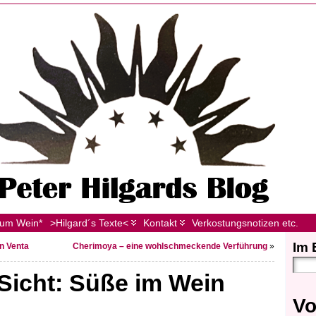
zum Wein*
>Hilgard´s Texte<
Kontakt
Verkostungsnotizen etc.
Im 
en Venta
Cherimoya – eine wohlschmeckende Verführung
»
 Sicht: Süße im Wein
Vo
.