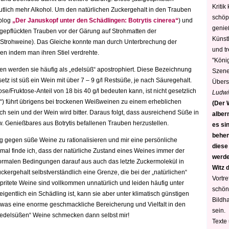
Kritik
tlich mehr Alkohol. Um den natürlichen Zuckergehalt in den Trauben
schöp
 blog
„Der Januskopf unter den Schädlingen: Botrytis cinerea“
) und
genie
h gepflückten Trauben vor der Gärung auf Strohmatten der
Künstl
(Strohweine). Das Gleiche konnte man durch Unterbrechung der
und t
en indem man ihren Stiel verdrehte.
"König
den werden sie häufig als „edelsüß“ apostrophiert. Diese Bezeichnung
Szene)
setz ist süß ein Wein mit über 7 – 9 g/l Restsüße, je nach Säuregehalt.
Übers
se/Fruktose-Anteil von 18 bis 40 g/l bedeuten kann, ist nicht gesetzlich
Ludwi
le“) führt übrigens bei trockenen Weißweinen zu einem erheblichen
(Der W
lich sein und der Wein wird bitter. Daraus folgt, dass ausreichend Süße in
alber
 Genießbares aus Botrytis befallenen Trauben herzustellen.
es sin
behen
g gegen süße Weine zu rationalisieren und mir eine persönliche
diese
al finde ich, dass der natürliche Zustand eines Weines immer der
werden
normalen Bedingungen darauf aus auch das letzte Zuckermolekül in
Witz 
kergehalt selbstverständlich eine Grenze, die bei der „natürlichen“
Vortre
itete Weine sind vollkommen unnatürlich und leiden häufig unter
schön
igentlich ein Schädling ist, kann sie aber unter klimatisch günstigen
Bildh
was eine enorme geschmackliche Bereicherung und Vielfalt in den
sein.
„edelsüßen“ Weine schmecken dann selbst mir!
Texte