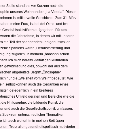
ser Stelle stand bis vor Kurzem noch die
sophie unseres Weinhandels „La Vineria“. Dieses
nehmen ist mittlerweile Geschichte: Zum 31. März
haben meine Frau, Isabel del Olmo, und ich
e Geschäftsaktivitäten aufgegeben. Für uns
 waren die Jahrzehnte, in denen wir mit unseren
n ein Teil der spannenden und genussvollen
zene Spaniens waren, Herausforderung und
edigung zugleich. In meinem „önosophischen
hatte ich mich bereits vielfältigen kulturellen
n gewidmet und dies, obwohl der aus dem
hischen abgeleitete Begriff „Önosophie“
tlich nur die „Weisheit vom Wein“ bedeutet. Wie
ein selbst können auch die Gedanken eines
sten gelegentlich in ein breiteres
satorisches Umfeld geraten und Bereiche wie die
 die Philosophie, die bildende Kunst, die
tur und auch die Gesellschaftspolitik umfassen.
s Spektrum unterschiedlicher Thematiken
e ich auch weiterhin in meinen Beiträgen
iten. Trotz aller gesundheitspolitisch motivierter