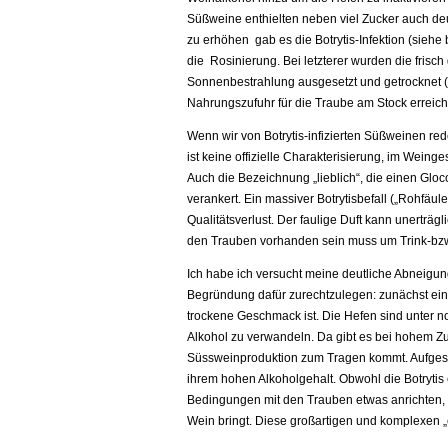
Süßweine enthielten neben viel Zucker auch deu
zu erhöhen gab es die Botrytis-Infektion (siehe
die Rosinierung. Bei letzterer wurden die frisc
Sonnenbestrahlung ausgesetzt und getrocknet 
Nahrungszufuhr für die Traube am Stock erreich
Wenn wir von Botrytis-infizierten Süßweinen re
ist keine offizielle Charakterisierung, im Weinge
Auch die Bezeichnung „lieblich“, die einen Gloco
verankert. Ein massiver Botrytisbefall („Rohfäu
Qualitätsverlust. Der faulige Duft kann unerträg
den Trauben vorhanden sein muss um Trink-bzw.
Ich habe ich versucht meine deutliche Abneigun
Begründung dafür zurechtzulegen: zunächst einm
trockene Geschmack ist. Die Hefen sind unter 
Alkohol zu verwandeln. Da gibt es bei hohem Zuc
Süssweinproduktion zum Tragen kommt. Aufgespr
ihrem hohen Alkoholgehalt. Obwohl die Botrytis e
Bedingungen mit den Trauben etwas anrichten, 
Wein bringt. Diese großartigen und komplexen 