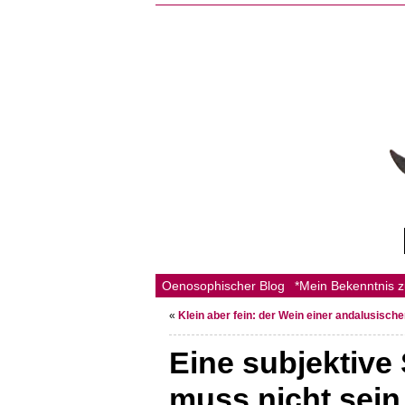
Oenosophischer Blog
*Mein Bekenntnis 
«
Klein aber fein: der Wein einer andalusisch
Eine subjektive
muss nicht sein