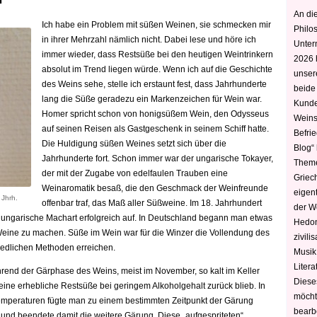
An die
Ich habe ein Problem mit süßen Weinen, sie schmecken mir
Philo
in ihrer Mehrzahl nämlich nicht. Dabei lese und höre ich
Unter
immer wieder, dass Restsüße bei den heutigen Weintrinkern
2026 
absolut im Trend liegen würde. Wenn ich auf die Geschichte
unser
des Weins sehe, stelle ich erstaunt fest, dass Jahrhunderte
beide
lang die Süße geradezu ein Markenzeichen für Wein war.
Kunde
Homer spricht schon von honigsüßem Wein, den Odysseus
Weins
auf seinen Reisen als Gastgeschenk in seinem Schiff hatte.
Befri
Die Huldigung süßen Weines setzt sich über die
Blog“ 
Jahrhunderte fort. Schon immer war der ungarische Tokayer,
Theme
der mit der Zugabe von edelfaulen Trauben eine
Griec
Weinaromatik besaß, die den Geschmack der Weinfreunde
eigen
 Jhrh.
offenbar traf, das Maß aller Süßweine. Im 18. Jahrhundert
der W
 ungarische Machart erfolgreich auf.
In Deutschland begann man etwas
Hedoni
eine zu machen. Süße im Wein war für die Winzer die Vollendung des
zivili
edlichen Methoden erreichen.
Musik,
Litera
end der Gärphase des Weins, meist im November, so kalt im Keller
Diese
ine erhebliche Restsüße bei geringem Alkoholgehalt zurück blieb. In
möcht
mperaturen fügte man zu einem bestimmten Zeitpunkt der Gärung
bearbe
 und beendete damit die weitere Gärung. Diese „aufgespriteten“