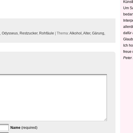
Künstl
Um Sa
bedarf
Interp
aller
dafür
,
Odysseus
,
Restzucker
,
Rohfäule
| Thema:
Alkohol,
Alter,
Gärung,
Glaub
Ich h
freue 
Peter
Name
(required)