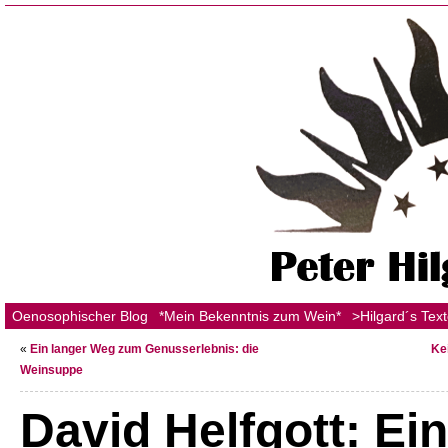
Oenosophischer Blog
*Mein Bekenntnis zum Wein*
>Hilgard´s Tex
«
Ein langer Weg zum Genusserlebnis: die
Ke
Weinsuppe
David Helfgott: Ei