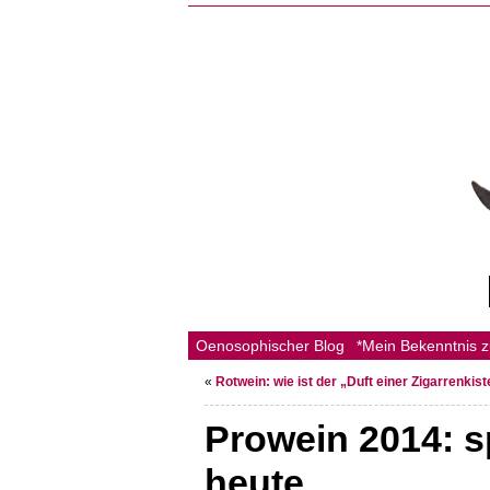
Oenosophischer Blog
*Mein Bekenntnis 
«
Rotwein: wie ist der „Duft einer Zigarrenkis
Prowein 2014: s
heute