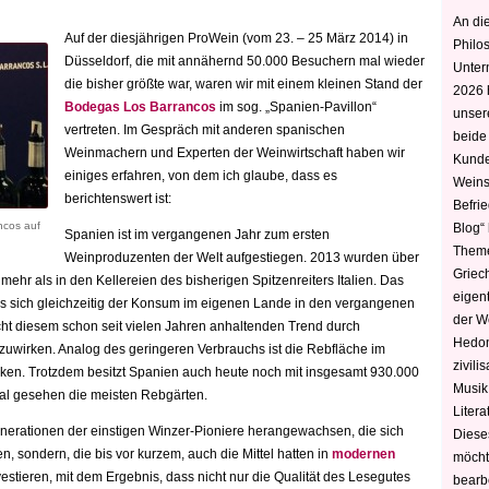
An die
Auf der diesjährigen ProWein (vom 23. – 25 März 2014) in
Philo
Düsseldorf, die mit annähernd 50.000 Besuchern mal wieder
Unter
die bisher größte war, waren wir mit einem kleinen Stand der
2026 
Bodegas Los Barrancos
im sog. „Spanien-Pavillon“
unser
vertreten. Im Gespräch mit anderen spanischen
beide
Weinmachern und Experten der Weinwirtschaft haben wir
Kunde
einiges erfahren, von dem ich glaube, dass es
Weins
berichtenswert ist:
Befri
ncos auf
Blog“ 
Spanien ist im vergangenen Jahr zum ersten
Theme
Weinproduzenten der Welt aufgestiegen. 2013 wurden über
Griec
 mehr als in den Kellereien des bisherigen Spitzenreiters Italien. Das
eigen
s sich gleichzeitig der Konsum im eigenen Lande in den vergangenen
der W
cht diesem schon seit vielen Jahren anhaltenden Trend durch
Hedoni
uwirken. Analog des geringeren Verbrauchs ist die Rebfläche im
zivili
nken. Trotzdem besitzt Spanien auch heute noch mit insgesamt 930.000
Musik,
bal gesehen die meisten Rebgärten.
Litera
enerationen der einstigen Winzer-Pioniere herangewachsen, die sich
Diese
, sondern, die bis vor kurzem, auch die Mittel hatten in
modernen
möcht
vestieren, mit dem Ergebnis, dass nicht nur die Qualität des Lesegutes
bearbe