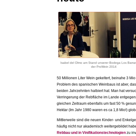
Isabel del Olmo am Stand unserer Bodega Los Barra
der ProWein 2014
50 Millionen Liter Wein gekeltert, beinahe 3 Mio
Problem des spanischen Weinbaus ist aber, das
beiden Jahrzehnten halbiert hat. Man hat versu
Verringerung der Rebfläche im Lande entgegenz
gleichen Zeitraum ebenfalls um fast 50 % gesu
Hektar (Im Jahr 1980 waren es ca 1,8 Mio!) glo
Mittlerweile sind die neuen Kinder- und Enkelg
häufig nicht nur akademisch weitergebildet haben
Rebbau und in Vinifikationstechnologien
zu in