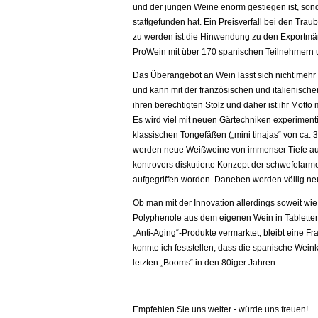
und der jungen Weine enorm gestiegen ist, so
stattgefunden hat. Ein Preisverfall bei den Tra
zu werden ist die Hinwendung zu den Exportmärk
ProWein mit über 170 spanischen Teilnehmern un
Das Überangebot an Wein lässt sich nicht mehr al
und kann mit der französischen und italienisc
ihren berechtigten Stolz und daher ist ihr Mott
Es wird viel mit neuen Gärtechniken experimenti
klassischen Tongefäßen („mini tinajas“ von ca. 3
werden neue Weißweine von immenser Tiefe aus
kontrovers diskutierte Konzept der schwefelarm
aufgegriffen worden. Daneben werden völlig neu
Ob man mit der Innovation allerdings soweit wie
Polyphenole aus dem eigenen Wein in Tabletten
„Anti-Aging“-Produkte vermarktet, bleibt eine F
konnte ich feststellen, dass die spanische Wein
letzten „Booms“ in den 80iger Jahren.
Empfehlen Sie uns weiter - würde uns freuen!