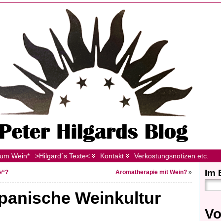
zum Wein*
>Hilgard´s Texte<
Kontakt
Verkostungsnotizen etc.
Im 
te“?
Aromatherapie mit Wein?
»
panische Weinkultur
Vo