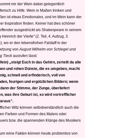
 kommt mir der Wein dabei gelegentlich
ferisch zu Hilfe. Wein in Maßen trinken und
ßen ist etwas Emotionales, und im Wein kann der
er Inspiration finden. Keiner hat dies schöner
reffender ausgedrückt als Shakespeare in seinem
 Heinrich der Vierte" (2. Teil, 4. Aufzug, 3.
, wo er den lebensfrohen Falstaff in der
etzung von
August Wilhelm von Schlegel
und
g Tieck
ausrufen lässt:
ein) „steigt Euch in das Gehirn, zerteilt da alle
nen und rohen Dünste, die es umgeben, macht
nig, schnell und erfinderisch, voll von
den, feurigen und ergötzlichen Bildern; wenn
 dann der Stimme, der Zunge, überliefert
, was ihre Geburt ist, so wird vortrefflicher
daraus".
fflicher Witz können selbstverständlich auch die
en Farben und Formen des Malers oder
auers bzw. die spannenden Klänge des Musikers
 um reine Fakten können heute problemlos von