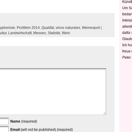
Künstl
Um Sa
bedarf
Interp
aller
lyphenole
,
ProWein 2014
,
Qualität
,
vinos naturales
,
Weinexport
|
dafür
ultur,
Landwirtschaft,
Messen,
Statistik,
Wein
Glaub
Ich h
freue 
Peter
Name
(required)
Email
(will not be published) (required)