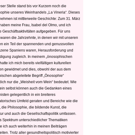
ser Stelle stand bis vor Kurzem noch die
sophie unseres Weinhandels „La Vineria“. Dieses
nehmen ist mittlerweile Geschichte: Zum 31. März
haben meine Frau, Isabel del Olmo, und ich
e Geschäftsaktivitäten aufgegeben. Für uns
 waren die Jahrzehnte, in denen wir mit unseren
n ein Teil der spannenden und genussvollen
zene Spaniens waren, Herausforderung und
edigung zugleich. In meinem „önosophischen
hatte ich mich bereits vielfältigen kulturellen
n gewidmet und dies, obwohl der aus dem
hischen abgeleitete Begriff „Önosophie“
tlich nur die „Weisheit vom Wein“ bedeutet. Wie
ein selbst können auch die Gedanken eines
sten gelegentlich in ein breiteres
satorisches Umfeld geraten und Bereiche wie die
 die Philosophie, die bildende Kunst, die
tur und auch die Gesellschaftspolitik umfassen.
s Spektrum unterschiedlicher Thematiken
e ich auch weiterhin in meinen Beiträgen
iten. Trotz aller gesundheitspolitisch motivierter