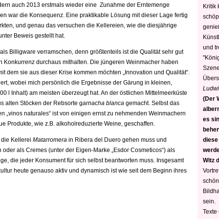
ndern auch 2013 erstmals wieder eine Zunahme der Erntemenge
Kritik
uben war die Konsequenz. Eine praktikable Lösung mit dieser Lage fertig
schöp
ten, und genau das versuchen die Kellereien, wie die diesjährige
genie
ter Beweis gestellt hat.
Künstl
und t
s Billigware verramschen, denn größtenteils ist die Qualität sehr gut
"König
hen Konkurrenz durchaus mithalten. Die jüngeren Weinmacher haben
Szene)
o mit dem sie aus dieser Krise kommen möchten „Innovation und Qualität“.
Übers
ert, wobei mich persönlich die Ergebnisse der Gärung in kleinen,
Ludwi
00 l Inhalt) am meisten überzeugt hat. An der östlichen Mittelmeerküste
(Der W
 alten Stöcken der Rebsorte g
arnacha blanca
gemacht. Selbst das
alber
en „vinos naturales“ ist von einigen ernst zu nehmenden Weinmachern
es sin
e Produkte, wie z.B. alkoholreduzierte Weine, geschaffen.
behen
diese
 die Kellerei
Matarromera
in Ribera del Duero gehen muss und
werden
 oder als Cremes (unter der Eigen-Marke „Esdor Cosmeticos“) als
Witz 
rage, die jeder Konsument für sich selbst beantworten muss. Insgesamt
Vortre
kultur heute genauso aktiv und dynamisch ist wie seit dem Beginn ihres
schön
Bildh
sein.
Texte