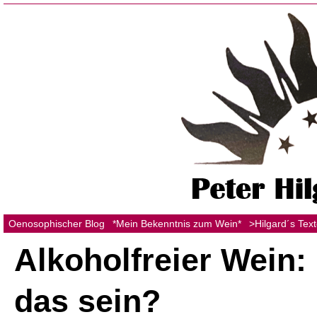
Oenosophischer Blog
*Mein Bekenntnis zum Wein*
>Hilgard´s Tex
Alkoholfreier Wein
das sein?